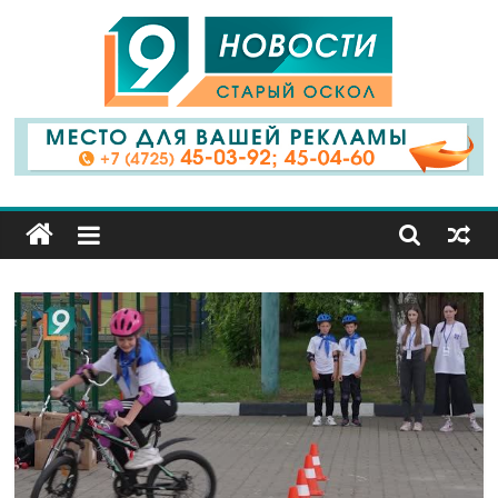
9
Канал
Старый
Оскол