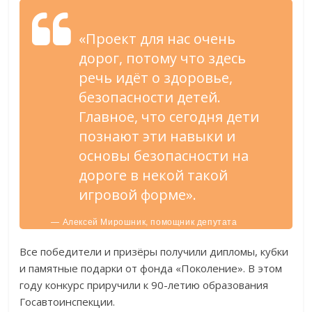
«Проект для нас очень
дорог, потому что здесь
речь идёт о здоровье,
безопасности детей.
Главное, что сегодня дети
познают эти навыки и
основы безопасности на
дороге в некой такой
игровой форме».
— Алексей Мирошник, помощник депутата
Госдумы РФ А.В. Скоча.
Все победители и призёры получили дипломы, кубки
и памятные подарки от фонда «Поколение». В этом
году конкурс приручили к 90-летию образования
Госавтоинспекции.