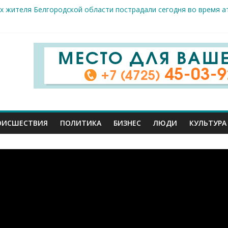
х жителя Белгородской области пострадали сегодня во время а
скрываемость особо тяжких преступлений: в Старооскольском о
дце: старооскольский тренер Георгий Золотых нуждается в сро
естам несанкционированной торговли: что и где можно продава
ие салоны»: старооскольский краеведческий музей приглашает о
ОИСШЕСТВИЯ
ПОЛИТИКА
БИЗНЕС
ЛЮДИ
КУЛЬТУРА