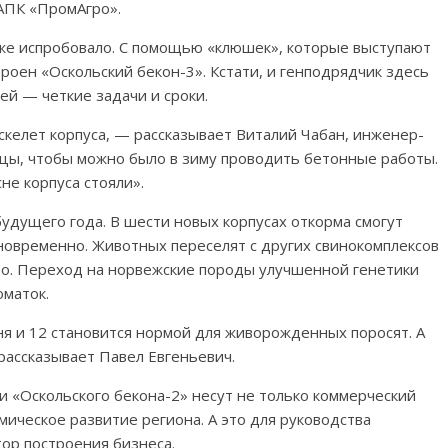
АПК «ПромАгро».
же испробовало. С помощью «клюшек», которые выступают
роен «Оскольский бекон-3». Кстати, и генподрядчик здесь
ей — четкие задачи и сроки.
келет корпуса, — рассказывает Виталий Чабан, инженер-
рцы, чтобы можно было в зиму проводить бетонные работы.
не корпуса стояли».
удущего года. В шести новых корпусах откорма смогут
новременно. Животных переселят с других свинокомплексов
то. Переход на норвежские породы улучшенной генетики
оматок.
дня и 12 становится нормой для живорожденных поросят. А
 рассказывает Павел Евгеньевич.
 «Оскольского бекона-2» несут не только коммерческий
мическое развитие региона. А это для руководства
ор построения бизнеса.