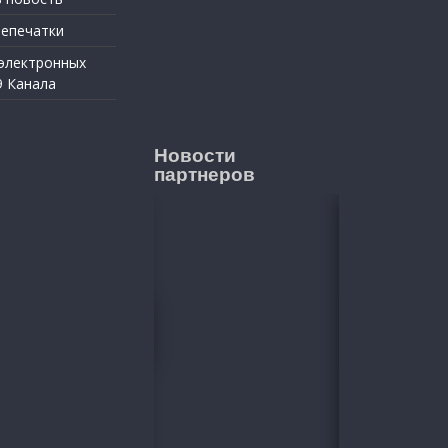
репечатки
 электронных
9 Канала
Новости
партнеров