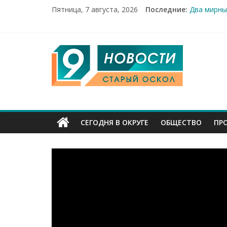
Пятница, 7 августа, 2026
Последние:
Два мирны
100%-я ра
Новое сер
Рейд по м
9
«Купеческ
Канал
Старый
СЕГОДНЯ В ОКРУГЕ
ОБЩЕСТВО
ПР
Оскол