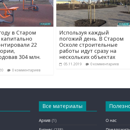
 году в Старом
Используя каждый
 капитально
погожий день. В Старом
нтировали 22
Осколе строительные
ории,
работы идут сразу на
одовав 304 млн.
нескольких объектах
05.11.2019
0 комментариев
20
0 комментариев
Все материалы
Полезн
Архив
(1)
О нас
Бизнес
(238)
Предложить