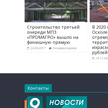
Строительство третьей
В 2020
очереди МПЗ
Осколе
«ПРОМАГРО» вышло на
отремо
финишную прямую
террит
израсх
24.04.2017
0 комментариев
рублей
10.12.20
Контакты