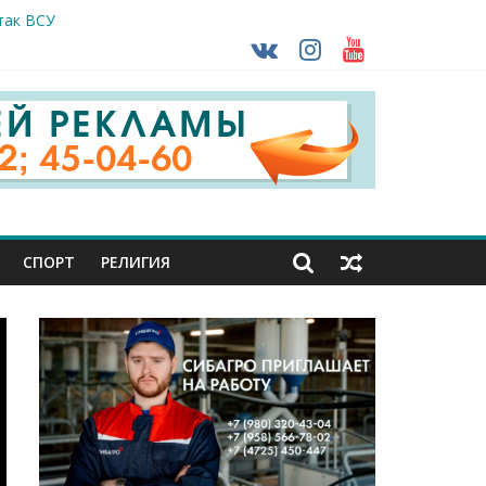
так ВСУ
тделе СК подвели итоги первого полугодия
чной трансплантации
ть без штрафа?
кунуться в прошлое
СПОРТ
РЕЛИГИЯ