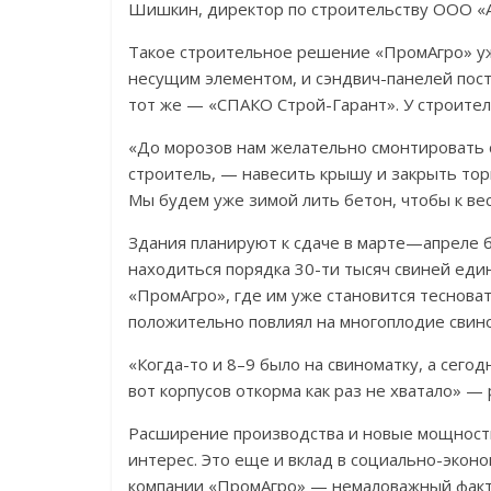
Шишкин, директор по строительству ООО «
Такое строительное решение «ПромАгро» у
несущим элементом, и сэндвич-панелей пост
тот же — «СПАКО Строй-Гарант». У строител
«До морозов нам желательно смонтировать с
строитель, — навесить крышу и закрыть то
Мы будем уже зимой лить бетон, чтобы к вес
Здания планируют к сдаче в марте—апреле б
находиться порядка 30-ти тысяч свиней еди
«ПромАгро», где им уже становится теснова
положительно повлиял на многоплодие свин
«Когда-то и 8–9 было на свиноматку, а сего
вот корпусов откорма как раз не хватало» —
Расширение производства и новые мощности
интерес. Это еще и вклад в социально-эконо
компании «ПромАгро» — немаловажный факт