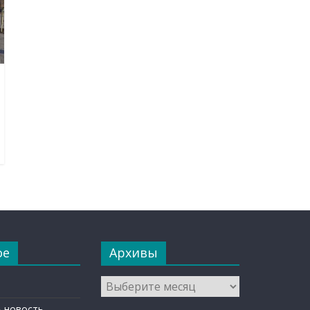
ое
Архивы
Архивы
 новость