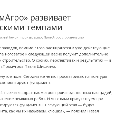
мАгро» развивает
тскими темпами
,
,
,
ьский бекон
производство
ПромАгро
строительство
х заводов, помимо этого расширяются и уже действующие
селе Роговатое к следующей весне получит дополнительно
х строительство. О сроках, перспективах и результатах — в
К «ПромАгро» Павла Шишкина.
нутое поле. Сегодня же четко просматриваются контуры
 уже монтируют фундамент.
о 4 тысячи квадратных метров производственных площадей,
олнение земляных работ. И мы с вами присутствуем при
онтируются фундаменты. Следующий этап — будут
та, как мы их называем, клюшки», — пояснил Павел