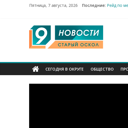
Пятница, 7 августа, 2026
Последние:
Рейд по м
«Купеческ
Два мирны
100%-я ра
9
Новое сер
Канал
Старый
СЕГОДНЯ В ОКРУГЕ
ОБЩЕСТВО
ПР
Оскол