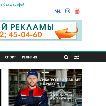
ть без штрафа?
кунуться в прошлое
так ВСУ
тделе СК подвели итоги первого полугодия
чной трансплантации
СПОРТ
РЕЛИГИЯ