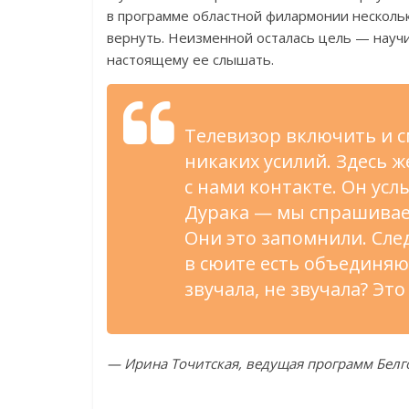
в
программе областной филармонии нескольк
вернуть. Неизменной осталась цель
—
научи
настоящему
ее
слышать.
Телевизор включить и
с
никаких усилий. Здесь
ж
с
нами контакте. Он
усл
Дурака
—
мы
спрашивае
Они это запомнили. Сле
в
сюите есть объединя
звучала, не
звучала? Это
—
Ирина Точитская, ведущая программ Бел