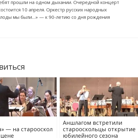
ебят прошли на
одном дыхании. Очередной концерт
состоится 10 апреля. Оркестр русских народных
олоды мы
были
…
»
—
к
90-летию
со
дня рождения
виться
Аншлагом встретили
» — на старооскол
старооскольцы открытие
сцене
юбилейного сезона