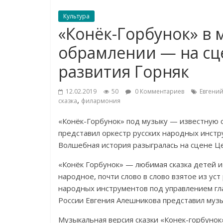
Культура
«Конёк-Горбунок» в
обрамлении — на сц
развития Горняк
12.02.2019
50
0 Комментариев
Евгени
,
сказка
филармония
«
Конёк-Горбунок
»
под музыку
—
известную с
представил оркестр русских народных инст
Волшебная история разыгралась на
сцене Це
«
Конёк Горбунок
»
—
любимая сказка детей и
народное, почти слово в
слово взятое из
уст
народных инструментов под управлением гл
России Евгения Алешникова представил музы
Музыкальная версия сказки
«
Конек-горбунок