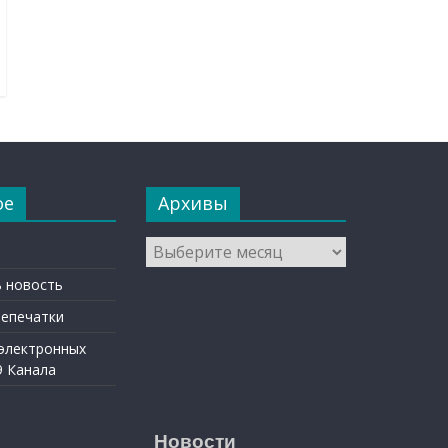
ое
Архивы
Архивы
 новость
репечатки
 электронных
9 Канала
Новости