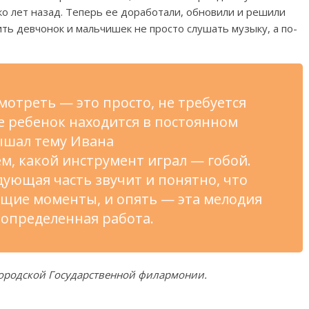
о лет назад. Теперь ее
доработали, обновили и
решили
ть девчонок и
мальчишек не
просто слушать музыку, а
по-
мотреть
—
это просто, не
требуется
е ребенок находится в
постоянном
ышал тему Ивана
м, какой инструмент играл
—
гобой.
дующая часть звучит и
понятно, что
ющие моменты, и
опять
—
эта мелодия
 определенная работа.
городской Государственной филармонии.