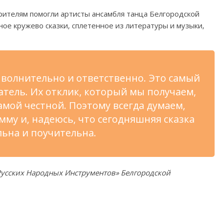
рителям помогли артисты ансамбля танца Белгородской
ое кружево сказки, сплетенное из
литературы и
музыки,
ь волнительно и
ответственно. Это самый
атель. Их
отклик, который мы
получаем,
амой честной. Поэтому всегда думаем,
мму и, надеюсь, что сегодняшняя сказка
льна и
поучительна.
Русских Народных Инструментов
»
Белгородской