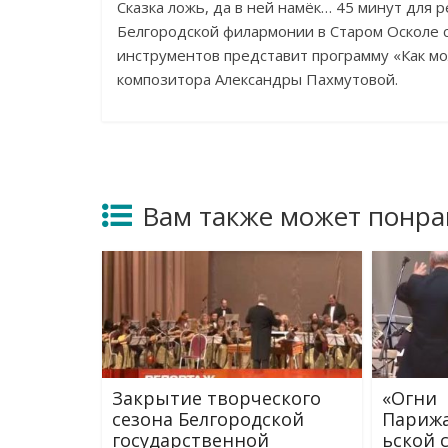
Сказка ложь, да
в
ней намёк
…
45
минут для р
Белгородской филармонии в
Старом Осколе 
инструментов представит программу
«
Как м
композитора Александры Пахмутовой.
Вам также может понра
Закрытие творческого
«Огни
сезона Белгородской
Парижа
государственной
ьской 