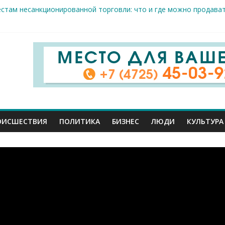
естам несанкционированной торговли: что и где можно продава
ие салоны»: старооскольский краеведческий музей приглашает о
х жителя Белгородской области пострадали сегодня во время а
скрываемость особо тяжких преступлений: в Старооскольском о
дце: старооскольский тренер Георгий Золотых нуждается в сро
ОИСШЕСТВИЯ
ПОЛИТИКА
БИЗНЕС
ЛЮДИ
КУЛЬТУРА