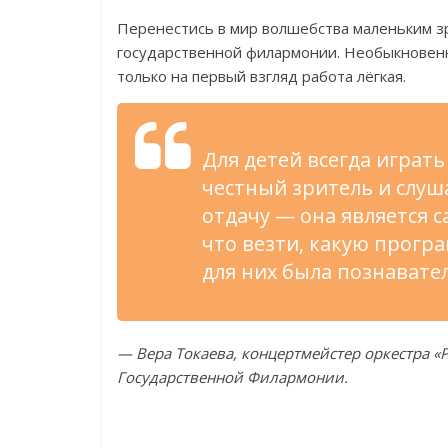
Перенестись в
мир волшебства маленьким з
государственной филармонии. Необыкновенн
только на
первый взгляд работа лёгкая.
Для детей всегда играт
честный зритель и
слуш
отдачу
—
она является с
что везти, какую програ
для них была познавате
—
Вера Токаева, концертмейстер оркестра
«
Государственной Филармонии.