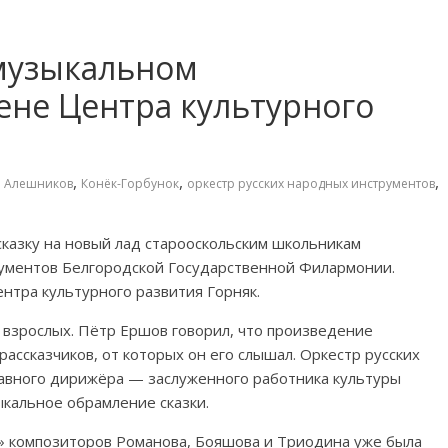
 музыкальном
ене Центра культурного
,
,
,
й Алешников
Конёк-Горбунок
оркестр русских народных инструментов
казку на
новый лад старооскольским школьникам
рументов Белгородской Государственной Филармонии.
нтра культурного развития Горняк.
взрослых. Пётр Ершов говорил, что произведение
 рассказчиков, от
которых он
его слышал. Оркестр русских
авного дирижёра
—
заслуженного работника культуры
кальное обрамление сказки.
»
композиторов Романова, Бояшова и
Триодина уже была