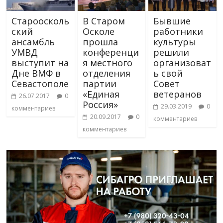
Староосколь
В Старом
Бывшие
ский
Осколе
работники
ансамбль
прошла
культуры
УМВД
конференци
решили
выступит на
я местного
организоват
Дне ВМФ в
отделения
ь свой
Севастополе
партии
Совет
«Единая
ветеранов
26.07.2017
0
Россия»
29.03.2019
0
комментариев
20.09.2017
0
комментариев
комментариев