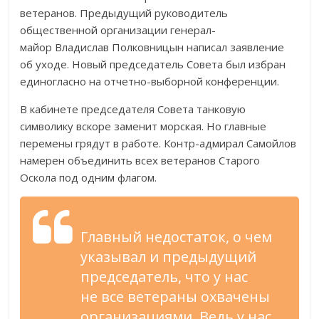
ветеранов. Предыдущий руководитель
общественной организации
генерал-
майор
Владислав Полковницын написал заявление
об
уходе. Новый председатель Совета был избран
единогласно на
отчетно-выборной
конференции.
В
кабинете председателя Совета танковую
символику вскоре заменит морская. Но
главные
перемены грядут в
работе.
Контр-адмирал
Самойлов
намерен объединить всех ветеранов Старого
Оскола под одним флагом.
Главный недостаток, о
чем
указывал и
предыдущий
председатель, что у
нас
не
все ветераны охвачены
организациями. Ведь у
нас