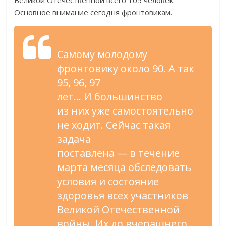
Великой Отечественной всего 105 человек.
Основное внимание сегодня фронтовикам.
Самому молодому
фронтовику около 90. А
так
95, 96, 97
лет
…
И
большинство
из
них уже самостоятельно
не
ходит. Сейчас такая
задача
поставлена
—
в
течение
марта месяца обследовать
условия и
состояние
здоровья всех участников
Великой Отечественной
войны. Их
до
вчерашнего