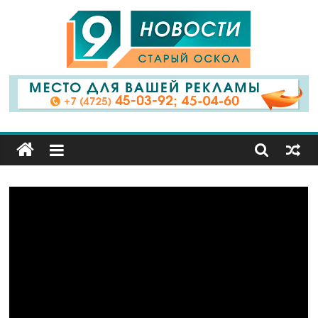
9
Канал
Старый
Оскол