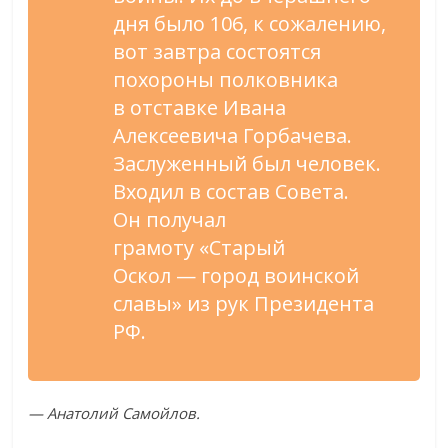
дня было 106, к
сожалению,
вот завтра состоятся
похороны полковника
в
отставке Ивана
Алексеевича Горбачева.
Заслуженный был человек.
Входил в
состав Совета.
Он
получал
грамоту
«
Старый
Оскол
—
город воинской
славы
»
из
рук Президента
РФ.
—
Анатолий Самойлов.