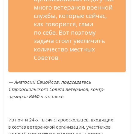
много ветеранов военной
службы, которые сейчас,
как говорится, сами
по
себе. Вот поэтому
задача стоит увеличить
количество местных
Советов.
—
Анатолий Самойлов, председатель
Старооскольского Совета ветеранов,
контр-
адмирал
ВМФ в
отставке.
Из
почти
24-х
тысяч старооскольцев, входящих
в
состав ветеранской организации, участников