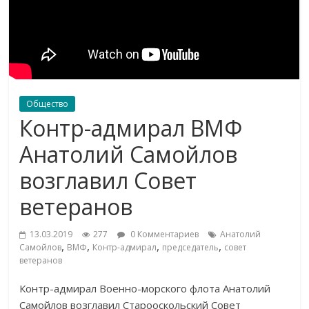
Общество
Контр-адмирал ВМФ
Анатолий Самойлов
возглавил Совет
ветеранов
13.03.2019
277
0 Комментариев
Анатолий
,
,
,
,
Самойлов
ВМФ
Контр-адмирал
председатель
совет
ветеранов
Контр-адмирал
Военно-морского
флота Анатолий
Самойлов возглавил Старооскольский Совет