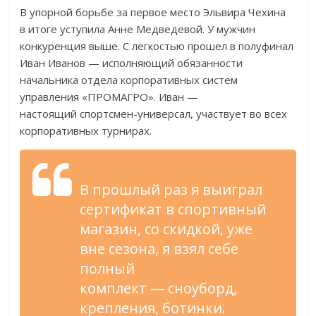
В
упорной борьбе за
первое место Эльвира Чехина
в
итоге уступила Анне Медведевой. У
мужчин
конкуренция выше. С
легкостью прошел в
полуфинал
Иван Иванов
—
исполняющий обязанности
начальника отдела корпоративных систем
управления
«
ПРОМАГРО
»
. Иван
—
настоящий
спортсмен-универсал
, участвует во
всех
корпоративных турнирах.
В
прошлый раз я
выиграл
сертификат в
спортивный
магазин, со
скидкой, уже
вне сезона, я
взял себе
полный
комплект
—
сноуборд,
крепления, ботинки.