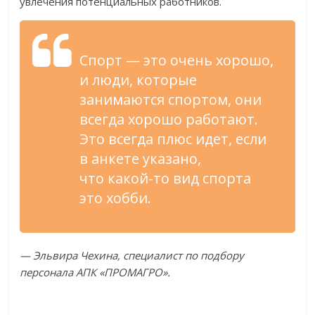
увлечения потенциальных работников.
Спорт
—
это очень хорошо,
и
люди, которые
занимаются спортом, они
всегда хорошо работают.
Это всегда плюс идет, если
в
анкете указано,
что
какой-то
вид спорта
это хобби.
—
Эльвира Чехина, специалист по
подбору
персонала АПК
«
ПРОМАГРО
»
.