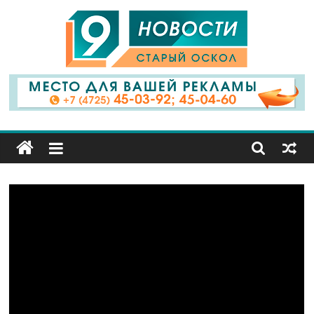
9
Канал
Старый
Оскол