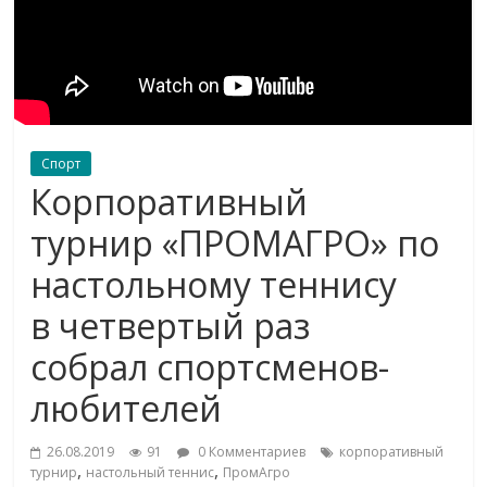
Спорт
Корпоративный
турнир «ПРОМАГРО» по
настольному теннису
в четвертый раз
собрал спортсменов-
любителей
26.08.2019
91
0 Комментариев
корпоративный
,
,
турнир
настольный теннис
ПромАгро