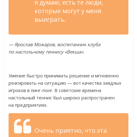
я
думаю, есть те
люди,
которые могут у
меня
выиграть.
—
Ярослав Можаров, воспитанник клуба
по
настольному теннису
«
Векша
»
.
Умение быстро принимать решение и
мгновенно
реагировать на
ситуацию
—
вот качества заядлых
игроков в
пинг-понг
. В
советские времена
настольный теннис был широко распространен
на
предприятиях.
Очень приятно, что эта