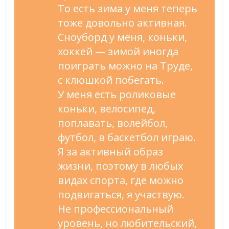
То
есть зима у
меня теперь
тоже довольно активная.
Сноуборд у
меня, коньки,
хоккей
—
зимой иногда
поиграть можно на
Труде,
с
клюшкой побегать.
У
меня есть роликовые
коньки, велосипед,
поплавать, волейбол,
футбол, в
баскетбол играю.
Я
за
активный образ
жизни, поэтому в
любых
видах спорта, где можно
подвигаться, я
участвую.
Не
профессиональный
уровень, но
любительский,