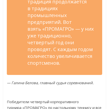
традиция продолжается
в
традициях
промышленных
предприятий. Вот
взять
«
ПРОМАГРО
»
—
у
них
уже традиционно,
четвертый год они
проводят. С
каждым годом
количество увеличивается
спортсменов.
—
Галина Белова, главный судья соревнований.
Победители четвертый корпоративного
турнира
«
ПРОМАГРО
»
по
настольному теннису и
все