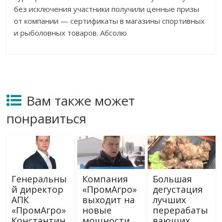
без исключения участники получили ценные призы
от
компании
—
сертификаты в
магазины спортивных
и
рыболовных товаров. Абсолю
Вам также может
понравиться
Генеральны
Компания
Большая
й директор
«ПромАгро»
дегустация
АПК
выходит на
лучших
«ПромАгро»
новые
перерабаты
Константин
мощности
вающих