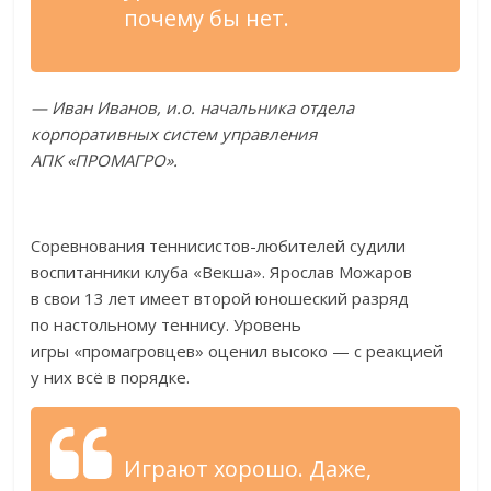
почему
бы нет.
—
Иван Иванов, и.о. начальника отдела
корпоративных систем управления
АПК
«
ПРОМАГРО
»
.
Соревнования
теннисистов-любителей
судили
воспитанники клуба
«
Векша
»
. Ярослав Можаров
в
свои 13 лет имеет второй юношеский разряд
по
настольному теннису. Уровень
игры
«
промагровцев
»
оценил высоко
—
с
реакцией
у
них всё в
порядке.
Играют хорошо. Даже,