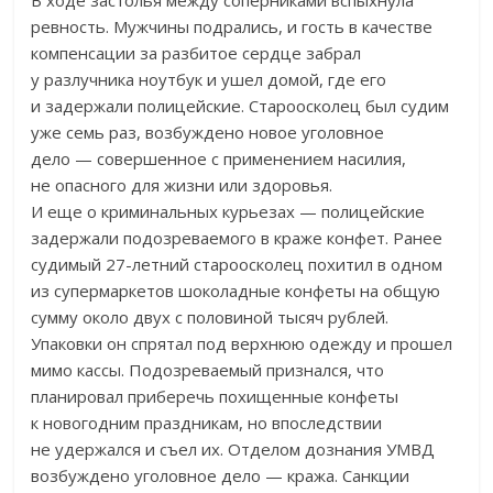
В
ходе застолья между соперниками вспыхнула
ревность. Мужчины подрались, и
гость в
качестве
компенсации за
разбитое сердце забрал
у
разлучника ноутбук и
ушел домой, где его
и
задержали полицейские. Староосколец был судим
уже семь раз, возбуждено новое уголовное
дело
—
совершенное с
применением насилия,
не
опасного для жизни или здоровья.
И
еще о
криминальных курьезах
—
полицейские
задержали подозреваемого в
краже конфет. Ранее
судимый
27-летний
староосколец похитил в
одном
из
супермаркетов шоколадные конфеты на
общую
сумму около двух с
половиной тысяч рублей.
Упаковки он
спрятал под верхнюю одежду и
прошел
мимо кассы. Подозреваемый признался, что
планировал приберечь похищенные конфеты
к
новогодним праздникам, но
впоследствии
не
удержался и
съел их. Отделом дознания УМВД
возбуждено уголовное дело
—
кража. Санкции