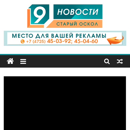
9
Канал
Старый
Оскол