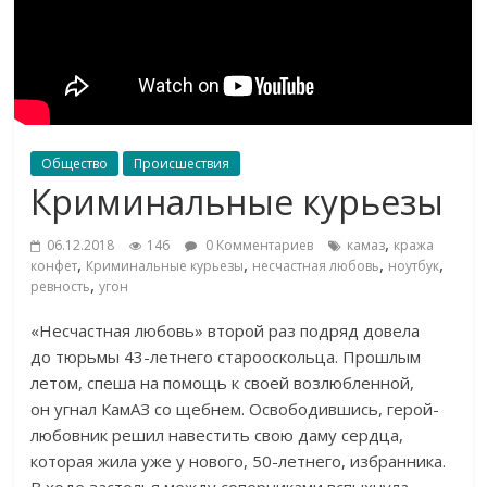
Общество
Происшествия
Криминальные курьезы
,
06.12.2018
146
0 Комментариев
камаз
кража
,
,
,
,
конфет
Криминальные курьезы
несчастная любовь
ноутбук
,
ревность
угон
«
Несчастная любовь
»
второй раз подряд довела
до
тюрьмы
43-летнего
старооскольца. Прошлым
летом, спеша на
помощь к
своей возлюбленной,
он
угнал КамАЗ со
щебнем. Освободившись,
герой-
любовник
решил навестить свою даму сердца,
которая жила уже у
нового,
50-летнего
, избранника.