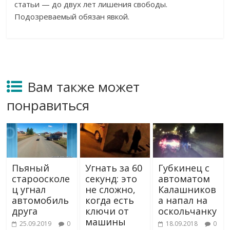
статьи
—
до
двух лет лишения свободы.
Подозреваемый обязан явкой.
Вам также может
понравиться
Пьяный
Угнать за 60
Губкинец с
староосколе
секунд: это
автоматом
ц угнал
не сложно,
Калашников
автомобиль
когда есть
а напал на
друга
ключи от
оскольчанку
машины
25.09.2019
0
18.09.2018
0