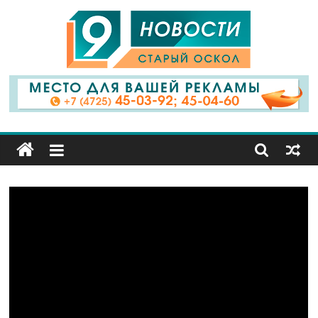
9
Канал
Старый
Оскол