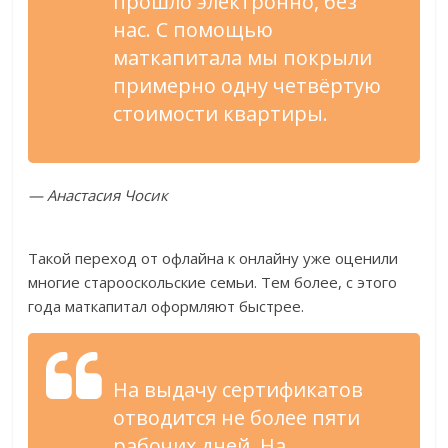
прошло электронно, без
нас. С помощью
маткапитала мы покрыли
примерно одну четвёртую
стоимости квартиры.
— Анастасия Чосик
Такой переход от офлайна к онлайну уже оценили
многие старооскольские семьи. Тем более, с этого
года маткапитал оформляют быстрее.
На выдачу сертификатов
отводится не более пяти
рабочих дней. На