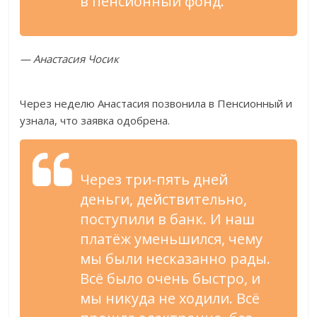
в пенсионный фонд.
— Анастасия Чосик
Через неделю Анастасия позвонила в Пенсионный и
узнала, что заявка одобрена.
Через три-пять дней
деньги, действительно,
поступили в банк. И наш
платёж уменьшился, чему
мы были несказанно рады.
Всё было очень быстро, и
мы никуда не ходили. Всё