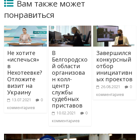
Вам также может
понравиться
Не хотите
В
Завершился
«испечься»
Белгородско
конкурсный
в
й области
отбор
Нехотеевке?
организова
инициативн
Отложите
н колл-
ых проектов
визит на
центр
26.08.2021
0
Украину
службы
комментариев
судебных
13.07.2021
0
приставов
комментариев
10.02.2021
0
комментариев