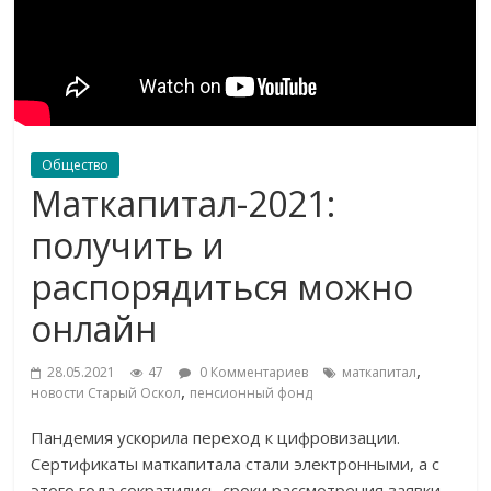
Общество
Маткапитал-2021:
получить и
распорядиться можно
онлайн
,
28.05.2021
47
0 Комментариев
маткапитал
,
новости Старый Оскол
пенсионный фонд
Пандемия ускорила переход к цифровизации.
Сертификаты маткапитала стали электронными, а с
этого года сократились сроки рассмотрения заявки