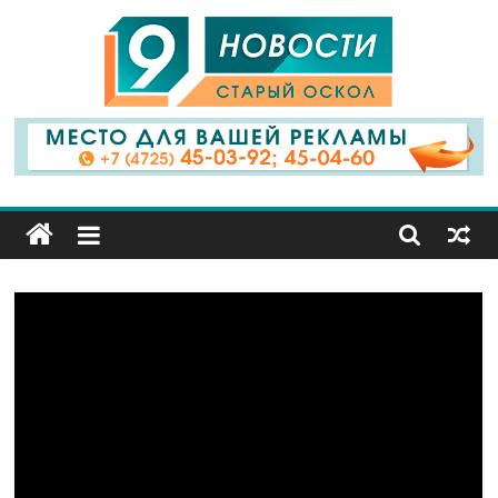
9
Канал
Старый
Оскол