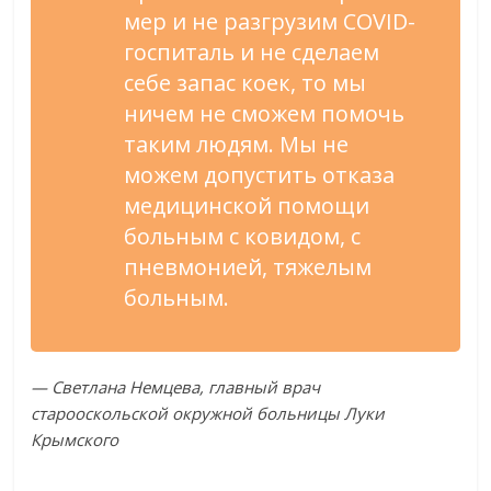
мер и не разгрузим COVID-
госпиталь и не сделаем
себе запас коек, то мы
ничем не сможем помочь
таким людям. Мы не
можем допустить отказа
медицинской помощи
больным с ковидом, с
пневмонией, тяжелым
больным.
— Светлана Немцева, главный врач
старооскольской окружной больницы Луки
Крымского