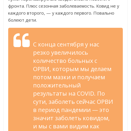
фронта. Плюс сезонная заболеваемость. Ковид не у
каждого второго, — у каждого первого. Повально
болеют дети.
С конца сентября у нас
резко увеличилось
количество больных с
ОРВИ, которым мы делаем
потом мазки и получаем
положительный
результаты на COVID. По
сути, заболеть сейчас ОРВИ
в период пандемии — это
значит заболеть ковидом,
и мы с вами видим как