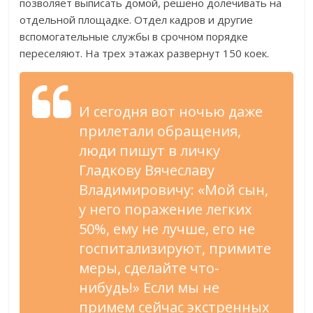
позволяет выписать домой, решено долечивать на
отдельной площадке. Отдел кадров и другие
вспомогательные службы в срочном порядке
переселяют. На трех этажах развернут 150 коек.
И сегодня вот ночью даже
прилетали обращения,
люди пишут в личку
Гладкову Вячеславу
Владимировичу: «Мой сын,
у него поражение легких
50%, ему не лучше, его не
госпитализируют, примите
меры, сделайте что-
нибудь!» Если мы не
примем сейчас экстренных