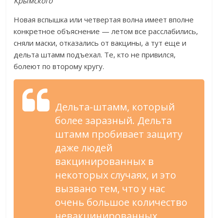
Крымского
Новая вспышка или четвертая волна имеет вполне
конкретное объяснение — летом все расслабились,
сняли маски, отказались от вакцины, а тут еще и
дельта штамм подъехал. Те, кто не привился,
болеют по второму кругу.
Дельта-штамм, который
более заразный. Дельта
штамм пробивает защиту
даже людей
вакцинированных в
некоторых случаях, и это
вызвано тем, что у нас
очень большое количество
невакцинированных