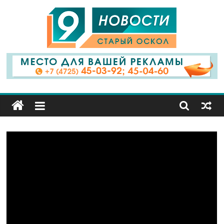
9
Канал
Старый
Оскол