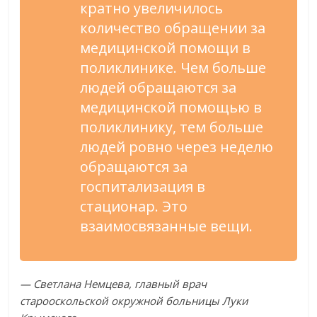
кратно увеличилось
количество обращении за
медицинской помощи в
поликлинике. Чем больше
людей обращаются за
медицинской помощью в
поликлинику, тем больше
людей ровно через неделю
обращаются за
госпитализация в
стационар. Это
взаимосвязанные вещи.
— Светлана Немцева, главный врач
старооскольской окружной больницы Луки