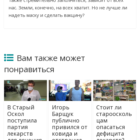
также стремительно заполняться, зависит от всех
нас. Земли, конечно, на всех хватит. Но не лучше ли
надеть маску и сделать вакцину?
Вам также может
понравиться
В Старый
Игорь
Стоит ли
Оскол
Барщук
староосколь
поступила
публично
цам
партия
привился от
опасаться
лекарств
ковида и
дефицита
для лечения
отстранил
лекарств?