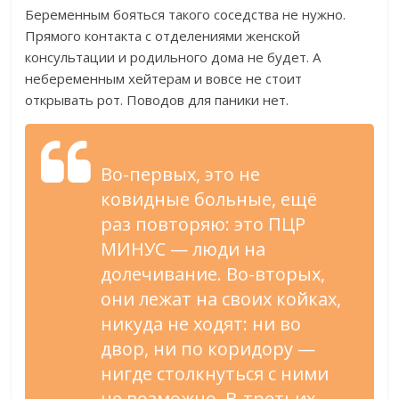
Беременным бояться такого соседства не нужно.
Прямого контакта с отделениями женской
консультации и родильного дома не будет. А
небеременным хейтерам и вовсе не стоит
открывать рот. Поводов для паники нет.
Во-первых, это не
ковидные больные, ещё
раз повторяю: это ПЦР
МИНУС — люди на
долечивание. Во-вторых,
они лежат на своих койках,
никуда не ходят: ни во
двор, ни по коридору —
нигде столкнуться с ними
не возможно. В-третьих,