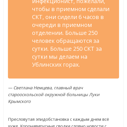
инфекционист, пожелали,
чтобы в приемном сделали
СКТ, они сидели 6 часов в
очереди в приемном
отделении. Больше 250
человек обращаются за
сутки. Больше 250 СКТ за
сутки мы делаем на
Ублинских горах.
— Светлана Немцева, главный врач
старооскольской окружной больницы Луки
Крымского
Пресловутая эпидобстановка с каждым днем всё
хуже. Коронавирусные сводки словно новости с