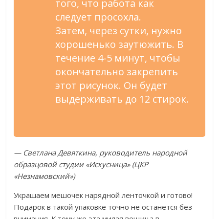
того, что работа как
следует просохла.
Затем, через сутки, нужно
хорошенько заутюжить. В
течение 4-5 минут, чтобы
окончательно закрепить
этот рисунок. Он будет
выдерживать до 12 стирок.
— Светлана Девяткина, руководитель народной
образцовой студии «Искусница» (ЦКР
«Незнамовский»)
Украшаем мешочек нарядной ленточкой и готово!
Подарок в такой упаковке точно не останется без
внимания. К тому же эта милая вещица в