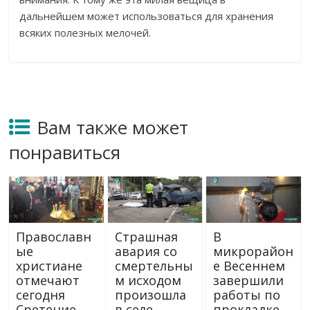
дальнейшем может использоваться для хранения
всяких полезных мелочей.
Вам также может
понравиться
Православн
Страшная
В
ые
авария со
микрорайон
христиане
смертельны
е Весеннем
отмечают
м исходом
завершили
сегодня
произошла
работы по
Сретение
в селе
прокладке