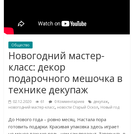
Общество
Новогодний мастер-
класс: декор
подарочного мешочка в
технике декупаж
,
02.12.2020
61
0 Комментариев
декупаж
,
,
новогодний мастер-класс
новости Старый Оскол
Новый год
До Нового года – ровно месяц. Настала пора
готовить подарки. Красивая упаковка здесь играет
не менее важную роль, чем сам презент. Завернуть в