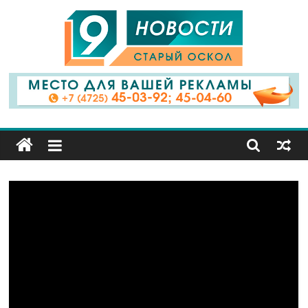
9
Канал
Старый
Оскол