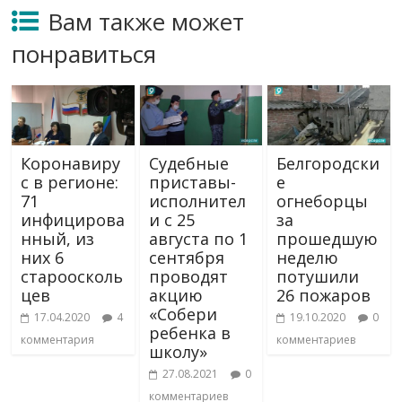
Вам также может
понравиться
Коронавиру
Судебные
Белгородски
с в регионе:
приставы-
е
71
исполнител
огнеборцы
инфицирова
и с 25
за
нный, из
августа по 1
прошедшую
них 6
сентября
неделю
староосколь
проводят
потушили
цев
акцию
26 пожаров
«Собери
17.04.2020
4
19.10.2020
0
ребенка в
комментария
комментариев
школу»
27.08.2021
0
комментариев