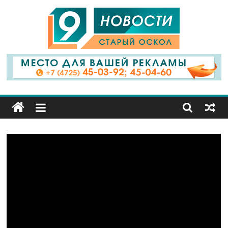
9
Канал
Старый
Оскол