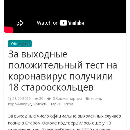
Общество
За выходные
положительный тест на
коронавирус получили
18 старооскольцев
,
28.09.2020
80
0 Комментариев
ковид
,
коронавирус
новости Старый Оскол
За выходные число официально выявленных случаев
ковид в Старом Осколе подтвердилось еще у 18
староскольцев. Всего заболевших 1399 человек.