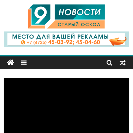
9
Канал
Старый
Оскол