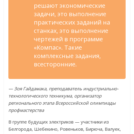
решают экономические
задачи, это выполнение
практических заданий на
станках, это выполнение
чертежей в программе
«Компас». Такие
комплексные задания,
всесторонние.
— Зоя Гайдамака, преподаватель индустриально-
технологического техникума, организатор
регионального этапа Всероссийской олимпиады
профмастерства
В группе будущих электриков — участники из
Белгорода, Шебекино, Ровеньков, Бирюча, Валуек,