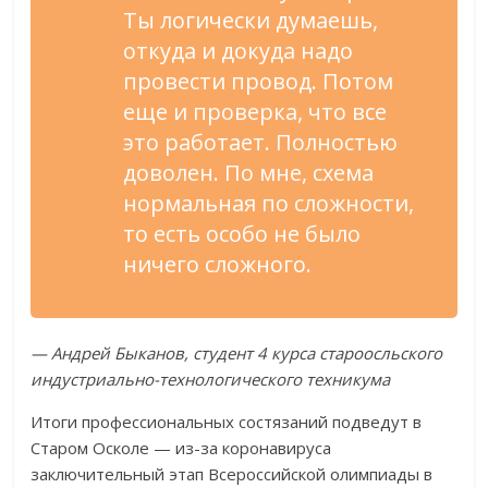
Ты логически думаешь,
откуда и докуда надо
провести провод. Потом
еще и проверка, что все
это работает. Полностью
доволен. По мне, схема
нормальная по сложности,
то есть особо не было
ничего сложного.
— Андрей Быканов, студент 4 курса староосльского
индустриально-технологического техникума
Итоги профессиональных состязаний подведут в
Старом Осколе — из-за коронавируса
заключительный этап Всероссийской олимпиады в