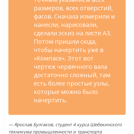
размеров, всех отверстий,
фасов. Сначала измерили и
нанесли, нарисовали,
сделали эскиз на листе А3.
Потом пришли сюда,
чтобы начертить уже в
«Компасе». Этот вот
чертеж червячного вала
достаточно сложный, там
есть более простые узлы,
которые можно было
начертить.
— Ярослав Булгаков, студент 4 курса Шебекинского
техникума промышленности и транспорта