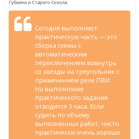
Губкина и Старого Оскола.
Сегодня выполняют
практическую часть — это
сборка схемы с
автоматическим
переключением вовнутрь
со звезды на треугольник с
применением реле ПВИ.
На выполнение
практического задания
отводится 3 часа. Если
судить по объему
выполненных работ, чисто
практически очень хорошо