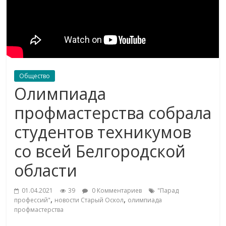
Общество
Олимпиада
профмастерства собрала
студентов техникумов
со всей Белгородской
области
01.04.2021
39
0 Комментариев
"Парад
,
,
профессий"
новости Старый Оскол
олимпиада
профмастерства