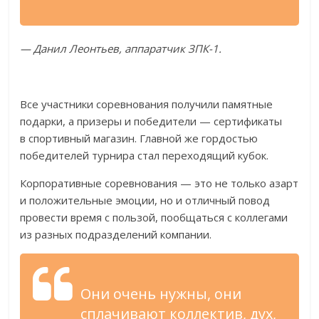
—
Данил Леонтьев, аппаратчик
ЗПК-1
.
Все участники соревнования получили памятные
подарки, а
призеры и
победители
—
сертификаты
в
спортивный магазин. Главной
же гордостью
победителей турнира стал переходящий кубок.
Корпоративные соревнования
—
это не
только азарт
и
положительные эмоции, но
и
отличный повод
провести время с
пользой, пообщаться с
коллегами
из
разных подразделений компании.
Они очень нужны, они
сплачивают коллектив, дух,