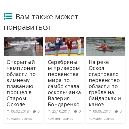
Вам также может
понравиться
Открытый
Серебряны
На реке
чемпионат
м призером
Оскол
области по
первенства
стартовало
зимнему
мира по
первенство
плаванию
самбо стала
области по
прошел в
оскольчанка
гребле на
Старом
Валерия
байдарках и
Осколе
Бондаренко
каноэ
06.02.2018
0
25.10.2017
0
09.06.2017
0
комментариев
комментариев
комментариев