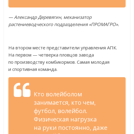
—
Александр Деревягин, механизатор
растениеводческого подразделения
«
ПРОМАГРО
»
.
На
втором месте представители управления АПК.
На
первом
—
четверка пловцов завода
по
производству комбикормов. Самая молодая
и
спортивная команда.
Кто волейболом
занимается, кто чем,
футбол, волейбол.
Физическая нагрузка
на
руки постоянно, даже