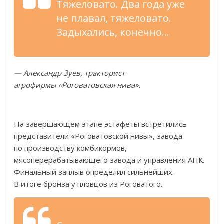
Тяжеловато. Два года уже
не
плавал, тяжеловато.
Задыхались, конечно
…
—
Александр Зуев, тракторист
агрофирмы
«
Роговатовская нива
»
.
На
завершающем этапе эстафеты встретились
представители
«
Роговатовской нивы
»
, завода
по
производству комбикормов,
мясоперерабатывающего завода и
управления АПК.
Финальный заплыв определил сильнейших.
В
итоге бронза у
пловцов из
Роговатого.