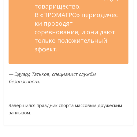
товарищество.
В
«
ПРОМАГРО
»
периодичес
ки проводят
соревнования, и
они дают
только положительный
эффект.
—
Эдуард Татьков, специалист службы
безопасности.
Завершился праздник спорта массовым дружеским
заплывом.