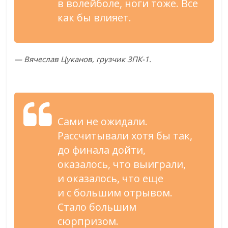
в
волейболе, ноги тоже. Все
как
бы влияет.
—
Вячеслав Цуканов, грузчик
ЗПК-1
.
Сами не
ожидали.
Рассчитывали хотя
бы так,
до
финала дойти,
оказалось, что выиграли,
и
оказалось, что еще
и
с
большим отрывом.
Стало большим
сюрпризом.