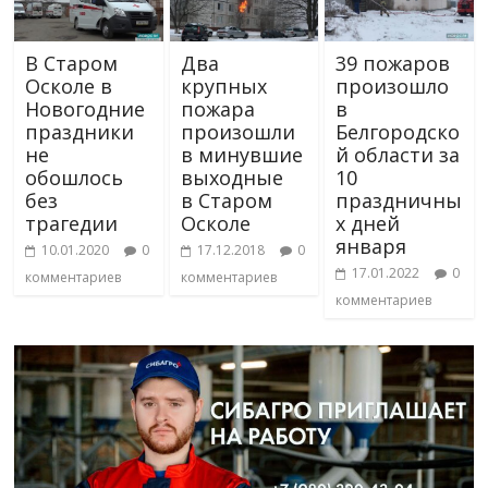
В Старом
Два
39 пожаров
Осколе в
крупных
произошло
Новогодние
пожара
в
праздники
произошли
Белгородско
не
в минувшие
й области за
обошлось
выходные
10
без
в Старом
праздничны
трагедии
Осколе
х дней
января
10.01.2020
0
17.12.2018
0
17.01.2022
0
комментариев
комментариев
комментариев