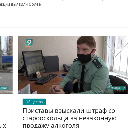
екции выявили более
Общество
Приставы взыскали штраф со
старооскольца за незаконную
ых
продажу алкоголя