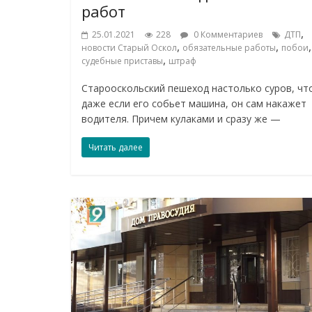
работ
,
25.01.2021
228
0 Комментариев
ДТП
,
,
,
новости Старый Оскол
обязательные работы
побои
,
судебные приставы
штраф
Старооскольский пешеход настолько суров, чт
даже если его собьет машина, он сам накажет
водителя. Причем кулаками и сразу же —
Читать далее