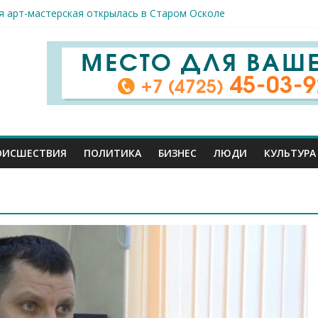
спорта и достижений: в Старом Осколе отметили День физкульт
я арт-мастерская открылась в Старом Осколе
к пострадали сегодня при новых ударах ВСУ по нашему региону
руб. похитили мошенники у жителей Белгородчины под предлогом
 принимают поздравления с профессиональным праздником
ОИСШЕСТВИЯ
ПОЛИТИКА
БИЗНЕС
ЛЮДИ
КУЛЬТУРА