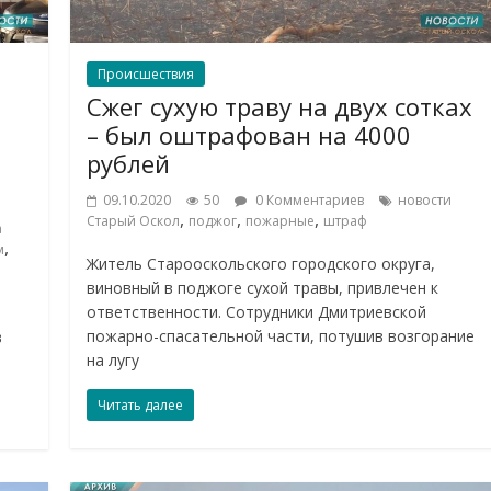
Происшествия
Сжег сухую траву на двух сотках
– был оштрафован на 4000
рублей
09.10.2020
50
0 Комментариев
новости
,
,
,
Старый Оскол
поджог
пожарные
штраф
а
,
м
Житель Старооскольского городского округа,
виновный в поджоге сухой травы, привлечен к
ответственности. Сотрудники Дмитриевской
пожарно-спасательной части, потушив возгорание
в
на лугу
Читать далее