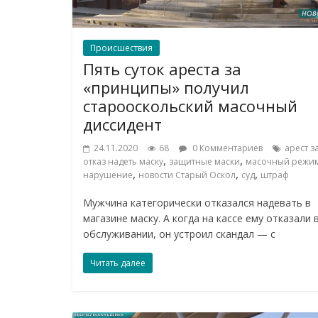
Происшествия
Пять суток ареста за
«принципы» получил
старооскольский масочный
диссидент
24.11.2020
68
0 Комментариев
арест з
,
,
отказ надеть маску
защитные маски
масочный режи
,
,
,
нарушение
новости Старый Оскол
суд
штраф
Мужчина категорически отказался надевать в
магазине маску. А когда на кассе ему отказали 
обслуживании, он устроил скандал — с
Читать далее