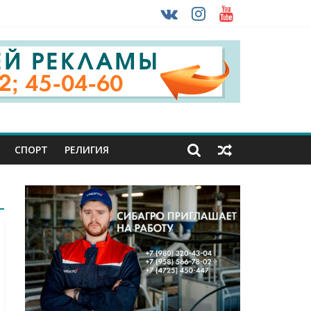
урника
 ввоза машин из-за рубежа
СПОРТ
РЕЛИГИЯ