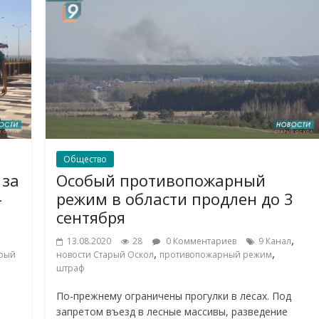
Общество
 за
Особый противопожарный
-
режим в области продлен до 3
сентября
,
13.08.2020
28
0 Комментариев
9 Канал
,
,
арый
новости Старый Оскол
противопожарный режим
штраф
По-прежнему ограничены прогулки в лесах. Под
а
запретом въезд в лесные массивы, разведение