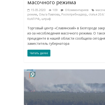
масочного режима
15.05.2020
109
0 Комментариев
масоч
,
,
,
режим
Ольга Павлова
Роспотребнадзор
статья 20.6.
,
КоАП РФ
штраф
Торговый центр «Славянский» в Белгороде зак
из-за несоблюдения масочного режима. О тако
прецеденте в нашей области сообщила сегодн
заместитель губернатора
Читать далее