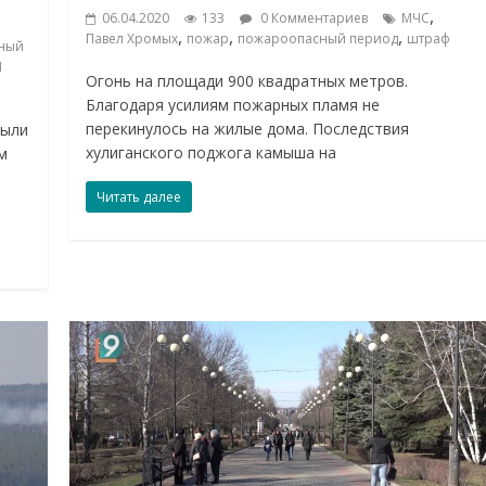
,
06.04.2020
133
0 Комментариев
МЧС
,
,
,
Павел Хромых
пожар
пожароопасный период
штраф
ный
1
Огонь на площади 900 квадратных метров.
Благодаря усилиям пожарных пламя не
перекинулось на жилые дома. Последствия
рыли
хулиганского поджога камыша на
м
я
Читать далее