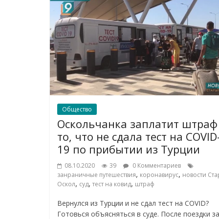
Общество
Оскольчанка заплатит штраф
то, что не сдала тест на COVID
19 по прибытии из Турции
08.10.2020
39
0 Комментариев
,
,
занраничные путешествия
коронавирус
новости Ст
,
,
,
Оскол
суд
тест на ковид
штраф
Вернулся из Турции и не сдал тест на COVID?
Готовься объясняться в суде. После поездки з