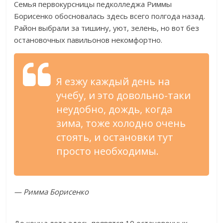
Семья первокурсницы педколледжа Риммы
Борисенко обосновалась здесь всего полгода назад.
Район выбрали за тишину, уют, зелень, но вот без
остановочных павильонов некомфортно.
Я езжу каждый день на
учебу, и это довольно-таки
неудобно, дождь, когда
зима, тоже холодно очень
стоять, и остановки тут
просто необходимы.
— Римма Борисенко