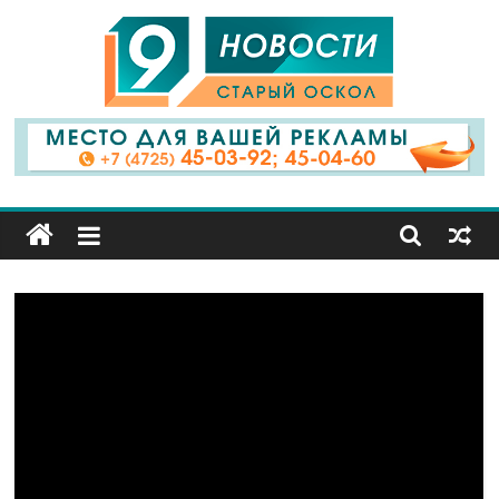
9
Канал
Старый
Оскол