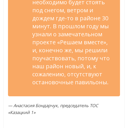
необходимо будет стоять
под снегом, ветром и
дождем где-то в районе 30
минут. В прошлом году мы
узнали о замечательном
проекте «Решаем вместе»,
и, конечно же, мы решили
поучаствовать, потому что
наш район новый, и, к
сожалению, отсутствуют
остановочные павильоны.
— Анастасия Бондарчук, председатель ТОС
«Казацкий 1»