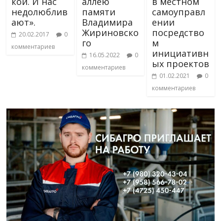
кой. И нас
аллею
в местном
недолюблив
памяти
самоуправл
ают».
Владимира
ении
Жириновско
посредство
20.02.2017
0
го
м
комментариев
инициативн
16.05.2022
0
ых проектов
комментариев
01.02.2021
0
комментариев