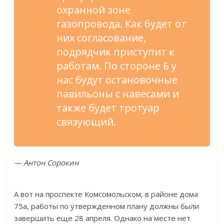
охранной зоне
газопровода. Как будет от
них согласование,
подрядчик приступит к
работам. По стороне Б у
нас будут остановочные
павильоны с навесами и
также будет тротуар
связующий.
— Антон Сорокин
А вот на проспекте Комсомольском, в районе дома
75а, работы по утвержденном плану должны были
завершить еще 28 апреля. Однако на месте нет