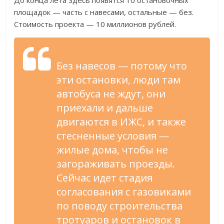
До конца лета здесь появятся 10 остановочных
площадок — часть с навесами, остальные — без.
Стоимость проекта — 10 миллионов рублей.
Без навесов — потому что
эти остановки, люди там
автобуса не ждут, они
приехали и дальше
двигаются в ИЖС, и также
стесненные условия —
жилые дома, чтобы не
загораживать проезды.
Сейчас идет стадия
согласования с газовиками
по поводу строительства
тротуаров и остановок в