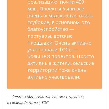
реализацию, почти 400
млн. Проекты были все
очень осмысленные, очень
глубокие, в основном, это
благоустройство —
тротуары, детские
площадки. Очень активно
участвовали ТОСы —
больше 8 проектов. Просто
активные жители, сельские
территории тоже очень
активно участвовали.
— Ольга Чайковская, начальник отдела по
взаимодействию с ТОС