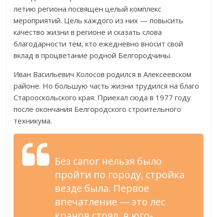
летию
региона посвящен целый комплекс
мероприятий. Цель каждого из
них
—
повысить
качество жизни в
регионе и
сказать слова
благодарности тем, кто ежедневно вносит свой
вклад в
процветание родной Белгородчины.
Иван Васильевич Колосов родился в
Алексеевском
районе. Но
большую часть жизни трудился на
благо
Старооскольского края. Приехал сюда в
1977 году
после окончания Белгородского строительного
техникума.
Без сапог нельзя было
пройти по
городу, стройка
везде была. Первое
впечатление
—
это лес
кранов стоял, в
юго-