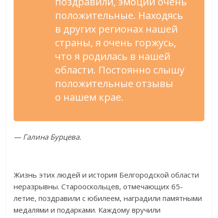
поздравили, эмоции очень
положительные. Находясь
в
других регионах нашей
страны, я
очень горжусь,
что я
родилась в
нашей
области. Постоянно слышу
положительные отзывы
о
нашем крае.
—
Галина Бурцева.
Жизнь этих людей и
история Белгородской области
неразрывны. Старооскольцев, отмечающих
65-
летие
, поздравили с
юбилеем, наградили памятными
медалями и
подарками. Каждому вручили