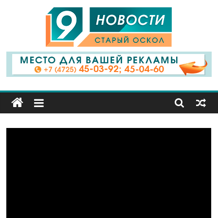
9
Канал
Старый
Оскол