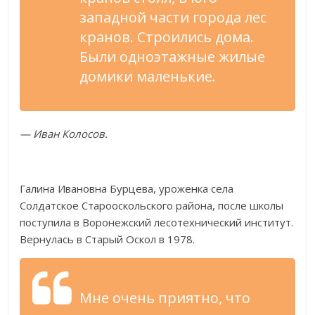
западной
части города лес
кранов. Строились дома.
Были одноэтажные жилые
домики маленькие.
—
Иван Колосов.
Галина Ивановна Бурцева, уроженка села
Солдатское Старооскольского района, после школы
поступила в
Воронежский лесотехнический институт.
Вернулась в
Старый Оскол в
1978.
Мне очень приятно, что