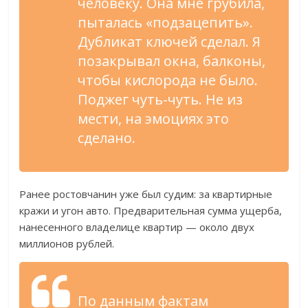
человеку. Она мне грубила,
пыталась «подзацепить».
Дубликат ключей сделал. Я
позакрывал окна, балконы,
чтобы кислорода не было.
Поджег чуть-чуть. Не из
мести, на эмоциях это
сделано.
Ранее ростовчанин уже был судим: за квартирные
кражи и угон авто. Предварительная сумма ущерба,
нанесенного владелице квартир — около двух
миллионов рублей.
По данным фактам