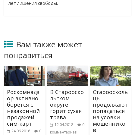
лет лишения свободы.
Вам также может
понравиться
Роскомнадз
В Старооско
Староосколь
ор активно
льском
цы
борется с
округе
продолжают
незаконной
горит сухая
попадаться
продажей
трава
на уловки
сим-карт
мошеннико
12.04.2018
0
в
24.06.2016
0
комментариев