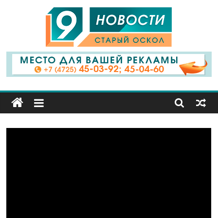
9
Канал
Старый
Оскол