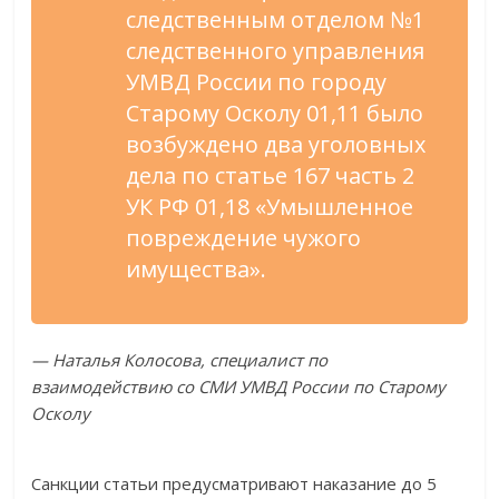
следственным отделом №1
следственного управления
УМВД России по городу
Старому Осколу 01,11 было
возбуждено два уголовных
дела по статье 167 часть 2
УК РФ 01,18 «Умышленное
повреждение чужого
имущества».
— Наталья Колосова, специалист по
взаимодействию со СМИ УМВД России по Старому
Осколу
Санкции статьи предусматривают наказание до 5