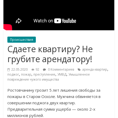
Происшествия
Сдаете квартиру? Не
грубите арендатору!
,
22.05.2020
92
0 Комментариев
аренда квартир
,
,
,
,
поджог
пожар
преступление
УМВД
Умышленное
повреждение чужого имущества
Ростовчанину грозит 5 лет лишения свободы за
пожары в Старом Осколе. Мужчина обвиняется в
совершении поджога двух квартир.
Предварительная сумма ущерба — около 2-х
миллионов рублей.