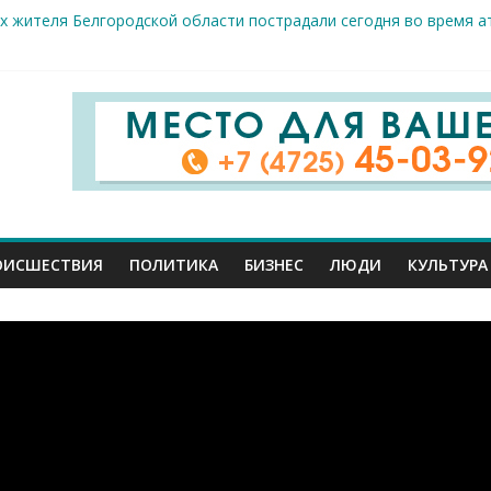
х жителя Белгородской области пострадали сегодня во время а
скрываемость особо тяжких преступлений: в Старооскольском о
дце: старооскольский тренер Георгий Золотых нуждается в сро
естам несанкционированной торговли: что и где можно продава
ие салоны»: старооскольский краеведческий музей приглашает о
ОИСШЕСТВИЯ
ПОЛИТИКА
БИЗНЕС
ЛЮДИ
КУЛЬТУРА