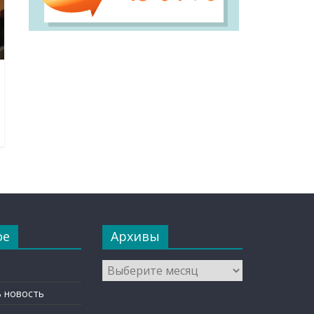
ое
Архивы
Архивы
 новость