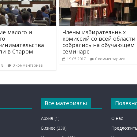
ие малого и
Члены избирательных
го
комиссий со всей области
ринимательства
собрались на обучающем
ли в Старом
семинаре
19.05.2017
0 комментариев
18
0 комментариев
Все материалы
Полезн
Архив
(1)
О нас
Бизнес
(238)
Предложить