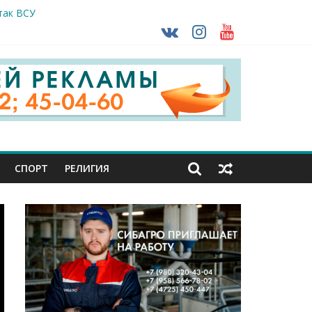
так ВСУ
тделе СК подвели итоги первого полугодия
чной трансплантации
ть без штрафа?
кунуться в прошлое
СПОРТ
РЕЛИГИЯ