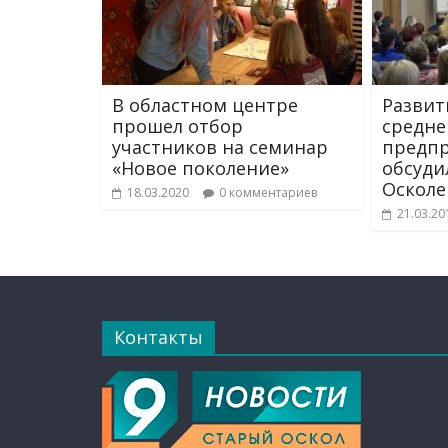
В областном центре
Развит
прошел отбор
средне
участников на семинар
предп
«Новое поколение»
обсуди
Осколе
18.03.2020
0 комментариев
21.03.20
Контакты