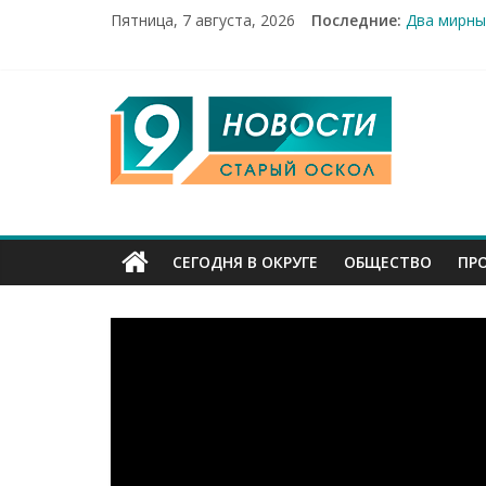
Пятница, 7 августа, 2026
Последние:
Два мирны
100%-я ра
Новое сер
Рейд по м
9
«Купеческ
Канал
Старый
СЕГОДНЯ В ОКРУГЕ
ОБЩЕСТВО
ПР
Оскол