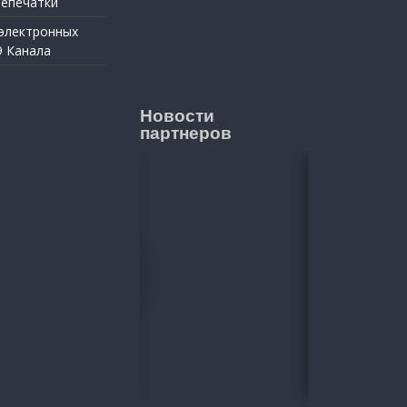
репечатки
 электронных
9 Канала
Новости
партнеров