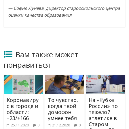
— София Лунева, директор старооскольского центра
оценки качества образования
Вам также может
понравиться
Коронавиру
То чувство,
На «Кубке
с в городе и
когда твой
России» по
области:
домофон
тяжелой
+23/+166
умнее тебя
атлетике в
Старом
25.11.2020
0
21.12.2020
0