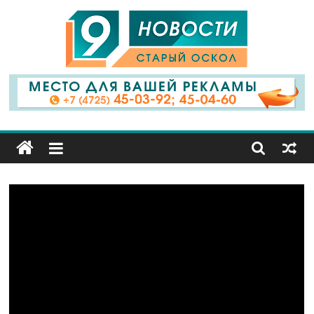
9
Канал
Старый
Оскол