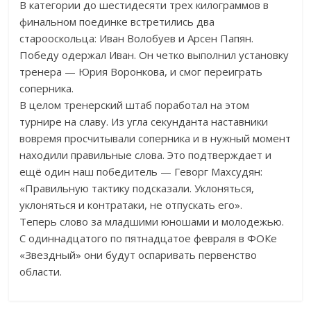
В категории до шестидесяти трех килограммов в
финальном поединке встретились два
старооскольца: Иван Волобуев и Арсен Папян.
Победу одержал Иван. Он четко выполнил установку
тренера — Юрия Воронкова, и смог переиграть
соперника.
В целом тренерский штаб поработал на этом
турнире на славу. Из угла секунданта наставники
вовремя просчитывали соперника и в нужный момент
находили правильные слова. Это подтверждает и
ещё один наш победитель — Геворг Махсудян:
«Правильную тактику подсказали. Уклоняться,
уклоняться и контратаки, не отпускать его».
Теперь слово за младшими юношами и молодежью.
С одиннадцатого по пятнадцатое февраля в ФОКе
«Звездный» они будут оспаривать первенство
области.