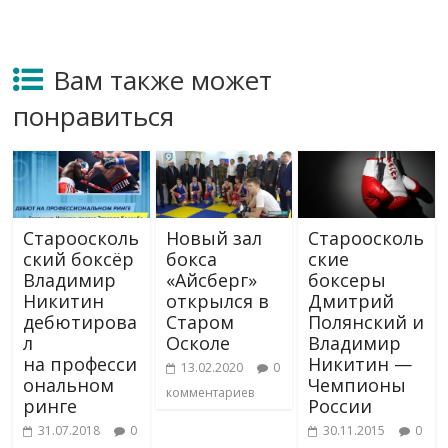
Вам также может
понравиться
Староосколь
Новый зал
Староосколь
ский боксёр
бокса
ские
Владимир
«Айсберг»
боксеры
Никитин
открылся в
Дмитрий
дебютирова
Старом
Полянский и
л
Осколе
Владимир
на професси
Никитин —
13.02.2020
0
ональном
Чемпионы
комментариев
ринге
России
31.07.2018
0
30.11.2015
0