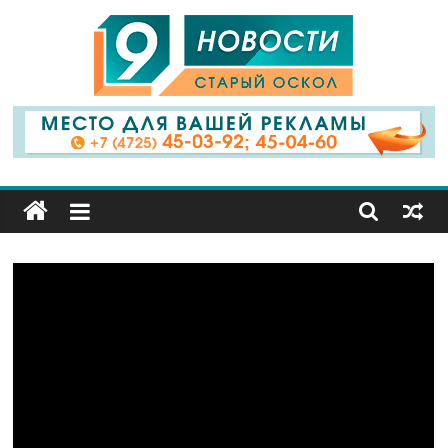
9
Канал
Старый
Оскол