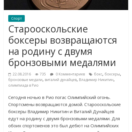
Спорт
Старооскольские
боксеры возвращаются
на родину с двумя
бронзовыми медалями
,
,
22.08.2016
735
0 Комментариев
бокс
боксеры
,
,
,
бронзовые медали
виталий дунайцев
Владимир Никитин
олимпиада в Рио
Сегодня ночью в Рио погас Олимпийский огонь.
Спортсмены возвращаются домой. Старооскольские
боксеры Владимир Никитин и Виталий Дунайцев
едут на родину с двумя бронзовыми медалями. Для
обоих спортсменов это был дебют на Олимпийских