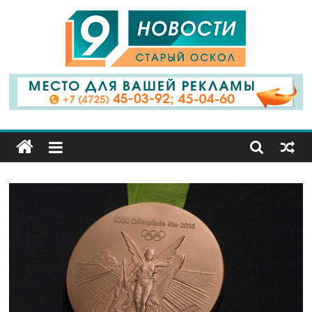
9
Канал
Старый
Оскол