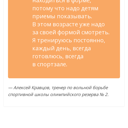
находиться в
форме,
потому что надо детям
приемы показывать.
В
этом возрасте уже надо
за
своей формой смотреть.
Я
тренируюсь постоянно,
каждый день, всегда
готовлюсь, всегда
в
спортзале.
—
Алексей Кравцов, тренер по
вольной борьбе
спортивной школы олимпийского резерва
№
2.