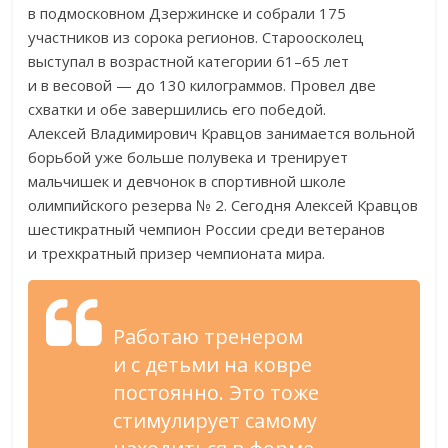
в
подмосковном Дзержинске и
собрали 175
участников из
сорока регионов. Староосколец
выступал в
возрастной категории 61
–
65 лет
и
в
весовой
—
до
130 килограммов. Провел две
схватки и
обе завершились его победой.
Алексей Владимирович Кравцов занимается вольной
борьбой уже больше полувека и
тренирует
мальчишек и
девчонок в
спортивной школе
олимпийского резерва
№
2. Сегодня Алексей Кравцов
шестикратный чемпион России среди ветеранов
и
трехкратный призер чемпионата мира.
Работаю тренером
и
с
детьми на
ковре
постоянно. Это тоже
стимулирует самому