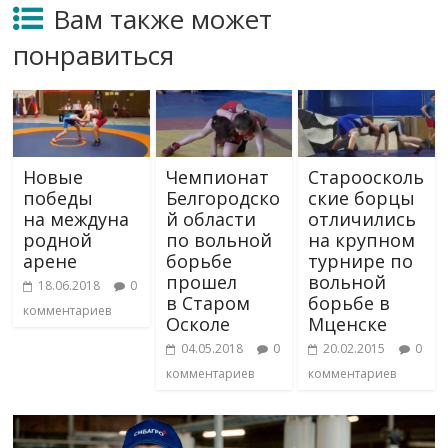
Вам также может
понравиться
Новые
Чемпионат
Староосколь
победы
Белгородско
ские борцы
на междуна
й области
отличились
родной
по вольной
на крупном
арене
борьбе
турнире по
прошел
вольной
18.06.2018
0
в Старом
борьбе в
комментариев
Осколе
Мценске
04.05.2018
0
20.02.2015
0
комментариев
комментариев