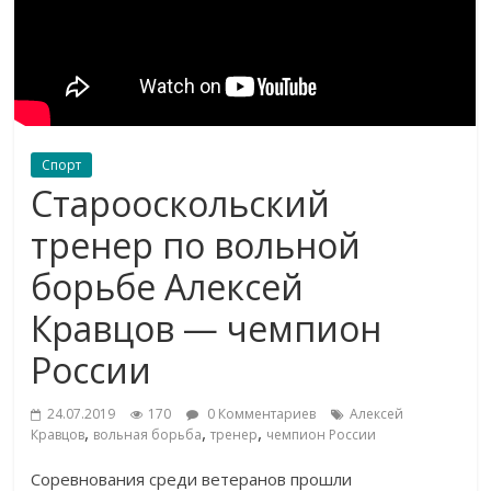
Спорт
Старооскольский
тренер по вольной
борьбе Алексей
Кравцов — чемпион
России
24.07.2019
170
0 Комментариев
Алексей
,
,
,
Кравцов
вольная борьба
тренер
чемпион России
Соревнования среди ветеранов прошли