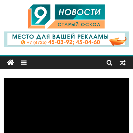
9
Канал
Старый
Оскол