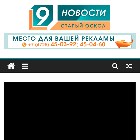
9
Канал
Старый
Оскол