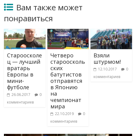
Вам также может
понравиться
Староосколе
Четверо
Взяли
ц — лучший
староосколь
штурмом!
вратарь
ских
12.10.2017
0
Европы в
батутистов
комментариев
мини-
отправятся
футболе
в Японию
на
26.06.2017
0
чемпионат
комментариев
мира
22.10.2019
0
комментариев