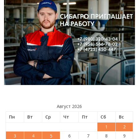
Август 2026
Пн
Вт
Ср
Чт
Пт
Сб
Вс
1
2
3
4
5
6
7
8
9