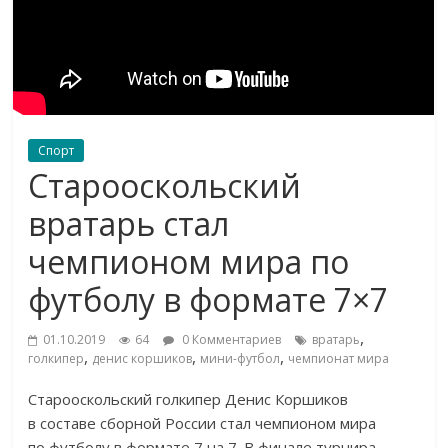
Спорт
Старооскольский
вратарь стал
чемпионом мира по
футболу в формате 7×7
,
01.10.2019
64
0 Комментариев
вратарь
,
,
,
голкипер
денис коршиков
мини-футбол
чемпионат мира
Старооскольский голкипер Денис Коршиков
в составе сборной России стал чемпионом мира
по футболу в формате 7 на 7. В финале турнира