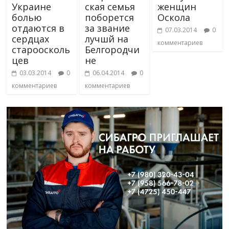
Украине
ская семья
женщин
болью
поборется
Оскола
отдаются в
за звание
07.03.2014
0
сердцах
лучшй на
комментариев
староосколь
Белгородчи
цев
не
03.03.2014
0
06.04.2014
0
комментариев
комментариев