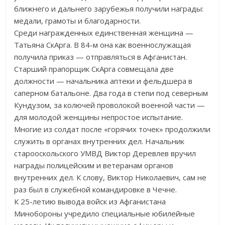
ближнего и дальнего зарубежья получили награды:
медали, грамоты и благодарности.
Среди награжденных единственная женщина —
Татьяна СкАрга. В 84-м она как военнослужащая
получила приказ — отправляться в Афганистан.
Старший прапорщик СкАрга совмещала две
должности — начальника аптеки и фельдшера в
саперном батальоне. Два года в степи под северным
Кундузом, за колючей проволокой военной части —
для молодой женщины непростое испытание.
Многие из солдат после «горячих точек» продолжили
служить в органах внутренних дел. Начальник
старооскольского УМВД Виктор Деревлев вручил
награды полицейским и ветеранам органов
внутренних дел. К слову, Виктор Николаевич, сам не
раз был в служебной командировке в Чечне.
К 25-летию вывода войск из Афганистана
Минобороны учредило специальные юбилейные