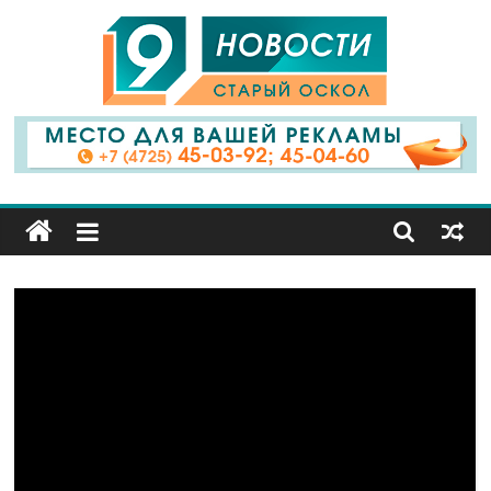
9
Канал
Старый
Оскол