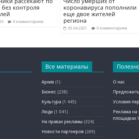
ики рассекают по
Число умерших от
 без контроля
коронавируса пополнили
лей
еще двое жителей
региона
20
0 комментариев
05.04.2021
0 комментариев
Все материалы
Полезн
Архив
(1)
О нас
Бизнес
(238)
Предложить
Культура
(1 445)
Условия пе
Люди
(1 041)
Реклама на
площадках 
На правах рекламы
(324)
Новости партнеров
(269)