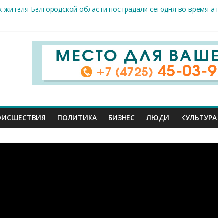
 жителя Белгородской области пострадали сегодня во время а
крываемость особо тяжких преступлений: в Старооскольском от
це: старооскольский тренер Георгий Золотых нуждается в сроч
стам несанкционированной торговли: что и где можно продава
е салоны»: старооскольский краеведческий музей приглашает о
ОИСШЕСТВИЯ
ПОЛИТИКА
БИЗНЕС
ЛЮДИ
КУЛЬТУРА