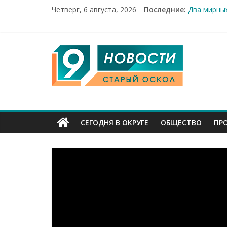
Четверг, 6 августа, 2026
Последние:
Два мирных
100%-я рас
Новое серд
Рейд по ме
9
«Купечески
Канал
Старый
СЕГОДНЯ В ОКРУГЕ
ОБЩЕСТВО
ПР
Оскол