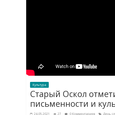
Культура
Старый Оскол отмет
письменности и кул
24.05.2021
27
0 Комментариев
День сл