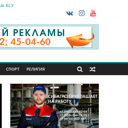
так ВСУ
деле СК подвели итоги первого полугодия
ной трансплантации
ть без штрафа?
кунуться в прошлое
СПОРТ
РЕЛИГИЯ