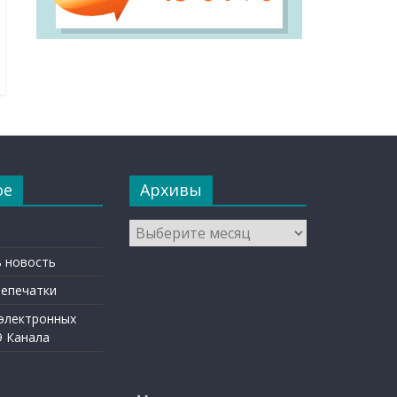
ое
Архивы
Архивы
 новость
репечатки
 электронных
9 Канала