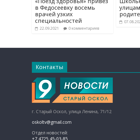
«Поезд здоровья» привёз
Школьн
в Федосеевку восемь
улицам
врачей узких
родите
специальностей
07.08.20
22.09.2021
0 комментариев
Контакты
г. Старый Оскол, улица Ленина, 71/12
oskoltv@gmail.com
Отдел новостей:
+7 4725 45-03-85