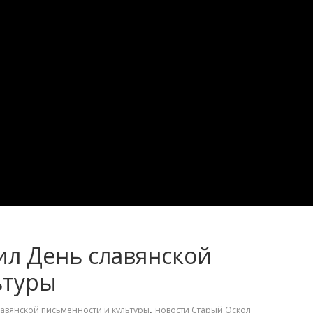
ил День славянской
ьтуры
,
авянской письменности и культуры
новости Старый Оскол