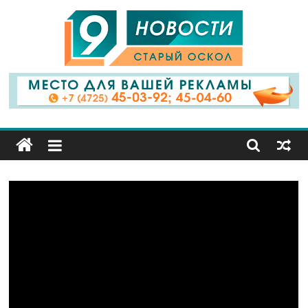
9
Канал
Старый
Оскол