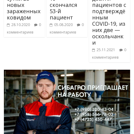
новых
скончался
пациентов с
зараженных
53-й
подтверждё
ковидом
пациент
нным
COVID-19, из
28.10.2020
0
05.08.2020
0
них две —
комментариев
комментариев
оскольчанк
и
25.11.2021
0
комментариев