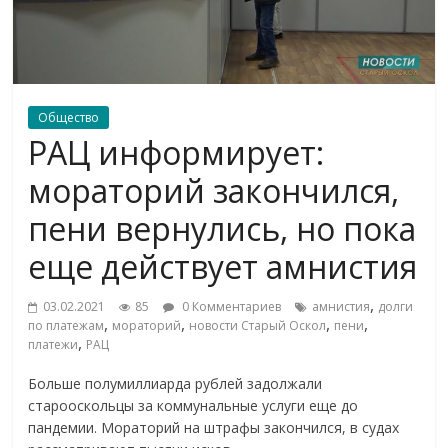
Общество
РАЦ информирует:
мораторий закончился,
пени вернулись, но пока
еще действует амнистия
,
03.02.2021
85
0 Комментариев
амнистия
долги
,
,
,
,
по платежам
мораторий
новости Старый Оскол
пени
,
платежи
РАЦ
Больше полумиллиарда рублей задолжали
старооскольцы за коммунальные услуги еще до
пандемии. Мораторий на штрафы закончился, в судах