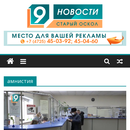
9
Канал
Старый
Оскол
амнистия