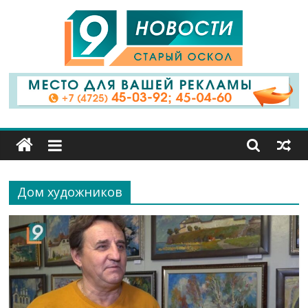
9
Канал
Старый
Оскол
Дом художников