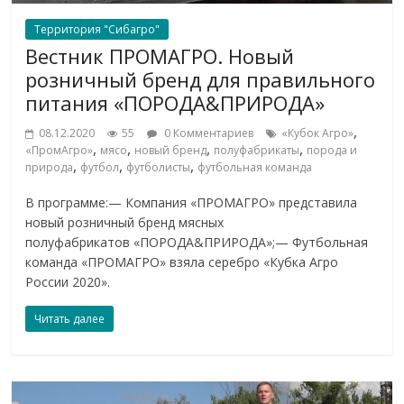
Территория "Сибагро"
Вестник ПРОМАГРО. Новый
розничный бренд для правильного
питания «ПОРОДА&ПРИРОДА»
,
08.12.2020
55
0 Комментариев
«Кубок Агро»
,
,
,
,
«ПромАгро»
мясо
новый бренд
полуфабрикаты
порода и
,
,
,
природа
футбол
футболисты
футбольная команда
В программе:— Компания «ПРОМАГРО» представила
новый розничный бренд мясных
полуфабрикатов «ПОРОДА&ПРИРОДА»;— Футбольная
команда «ПРОМАГРО» взяла серебро «Кубка Агро
России 2020».
Читать далее