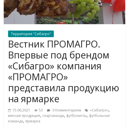
Территория "Сибагро"
Вестник ПРОМАГРО.
Впервые под брендом
«Сибагро» компания
«ПРОМАГРО»
представила продукцию
на ярмарке
,
15.06.2021
53
0 Комментариев
«Сибагро»
,
,
,
мясная продукция
спартакиада
футболисты
футбольная
,
команда
ярмарка