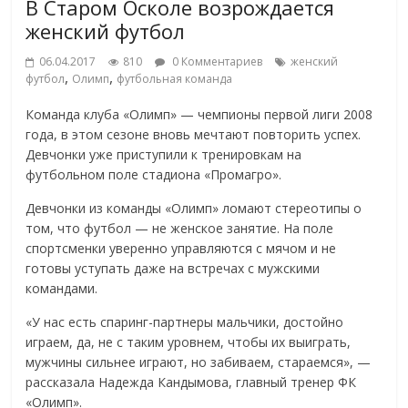
В Старом Осколе возрождается
женский футбол
06.04.2017
810
0 Комментариев
женский
,
,
футбол
Олимп
футбольная команда
Команда клуба «Олимп» — чемпионы первой лиги 2008
года, в этом сезоне вновь мечтают повторить успех.
Девчонки уже приступили к тренировкам на
футбольном поле стадиона «Промагро».
Девчонки из команды «Олимп» ломают стереотипы о
том, что футбол — не женское занятие. На поле
спортсменки уверенно управляются с мячом и не
готовы уступать даже на встречах с мужскими
командами.
«У нас есть спаринг-партнеры мальчики, достойно
играем, да, не с таким уровнем, чтобы их выиграть,
мужчины сильнее играют, но забиваем, стараемся», —
рассказала Надежда Кандымова, главный тренер ФК
«Олимп».