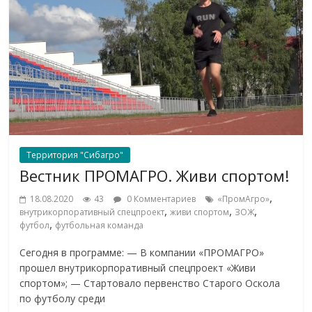
Территория "Сибагро"
Вестник ПРОМАГРО. Живи спортом!
,
18.08.2020
43
0 Комментариев
«ПромАгро»
,
,
,
внутрикорпоративный спецпроект
живи спортом
ЗОЖ
,
футбол
футбольная команда
Сегодня в программе: — В компании «ПРОМАГРО»
прошел внутрикорпоративный спецпроект «Живи
спортом»; — Стартовало первенство Старого Оскола
по футболу среди