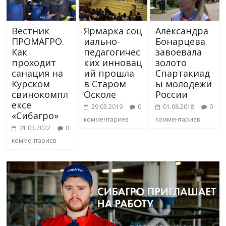
Вестник
Ярмарка соц
Александра
ПРОМАГРО.
иально-
Бонарцева
Как
педагогичес
завоевала
проходит
ких инновац
золото
санация на
ий прошла
Спартакиад
Курском
в Старом
ы молодежи
свинокомпл
Осколе
России
ексе
29.03.2019
0
01.08.2018
0
«Сибагро»
комментариев
комментариев
01.03.2022
0
комментариев