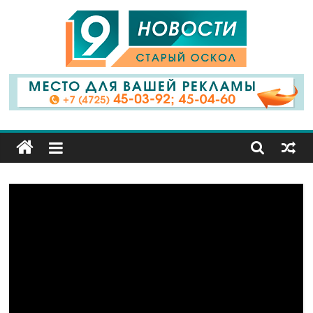
9
Канал
Старый
Оскол