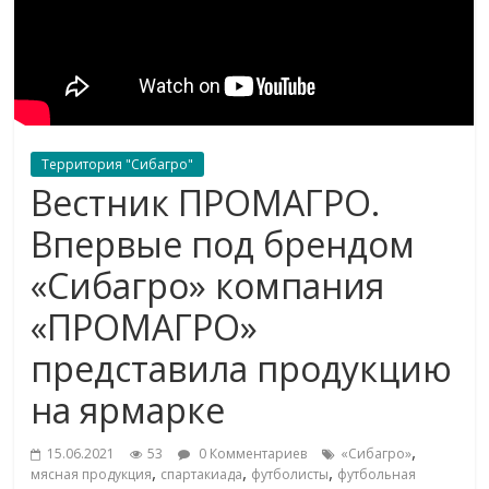
Территория "Сибагро"
Вестник ПРОМАГРО.
Впервые под брендом
«Сибагро» компания
«ПРОМАГРО»
представила продукцию
на ярмарке
,
15.06.2021
53
0 Комментариев
«Сибагро»
,
,
,
мясная продукция
спартакиада
футболисты
футбольная