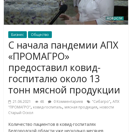
Бизнес
Общество
С начала пандемии АПХ
«ПРОМАГРО»
предоставил ковид-
госпиталю около 13
тонн мясной продукции
,
21.06.2021
48
0 Комментариев
"Сибагро"
АПХ
,
,
,
"ПРОМАГРО"
ковид-госпиталь
мясная продукция
новости
Старый Оскол
Количество пациентов в ковид-госпиталях
Белгородской области уже несколько месяцев