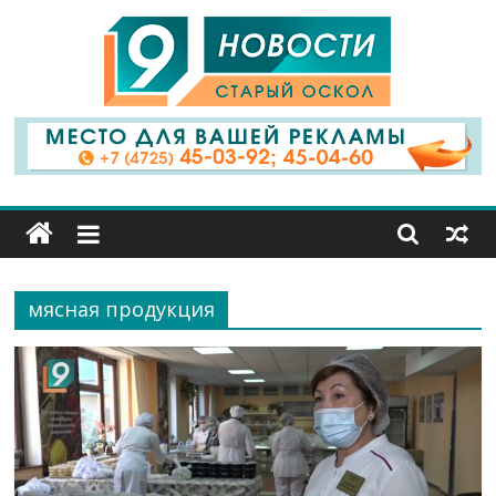
9
Канал
Старый
Оскол
мясная продукция