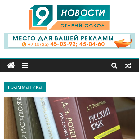
9
Канал
Старый
Оскол
грамматика