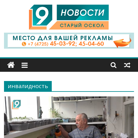
9
Канал
Старый
Оскол
инвалидность