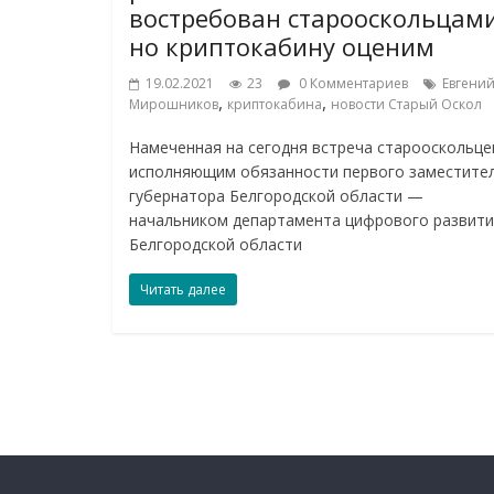
востребован старооскольцами
но криптокабину оценим
19.02.2021
23
0 Комментариев
Евгени
,
,
Мирошников
криптокабина
новости Старый Оскол
Намеченная на сегодня встреча старооскольце
исполняющим обязанности первого заместите
губернатора Белгородской области —
начальником департамента цифрового развит
Белгородской области
Читать далее