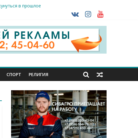
кунуться в прошлое
так ВСУ
тделе СК подвели итоги первого полугодия
чной трансплантации
ть без штрафа?
СПОРТ
РЕЛИГИЯ