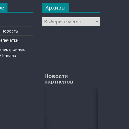
ое
Архивы
Архивы
 новость
репечатки
 электронных
9 Канала
Новости
партнеров