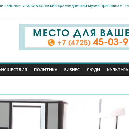
ие салоны»: старооскольский краеведческий музей приглашает о
х жителя Белгородской области пострадали сегодня во время а
скрываемость особо тяжких преступлений: в Старооскольском о
дце: старооскольский тренер Георгий Золотых нуждается в сро
естам несанкционированной торговли: что и где можно продава
ОИСШЕСТВИЯ
ПОЛИТИКА
БИЗНЕС
ЛЮДИ
КУЛЬТУРА