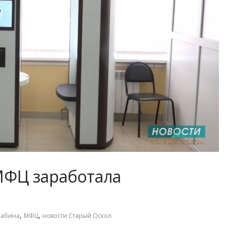
МФЦ заработала
,
,
кабина
МФЦ
новости Старый Оскол