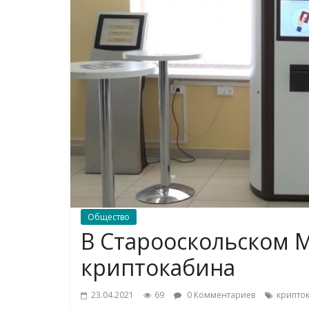
Общество
В Старооскольском 
криптокабина
23.04.2021
69
0 Комментариев
крипто