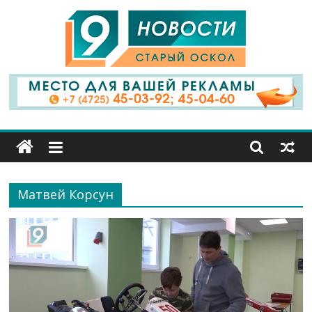
9
Канал
Старый
Оскол
Матвей Корсун