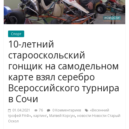
Спорт
10-летний
старооскольский
гонщик на самодельном
карте взял серебро
Всероссийского турнира
в Сочи
01.04.2021
76
0 Комментариев
«Весенний
,
,
,
трофей РАФ»
картинг
Матвей Корсун
новости Новости Старый
Оскол