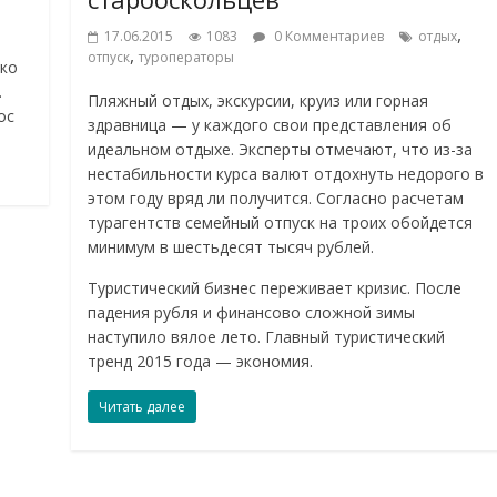
,
17.06.2015
1083
0 Комментариев
отдых
,
отпуск
туроператоры
ько
.
Пляжный отдых, экскурсии, круиз или горная
ос
здравница — у каждого свои представления об
идеальном отдыхе. Эксперты отмечают, что из-за
нестабильности курса валют отдохнуть недорого в
этом году вряд ли получится. Согласно расчетам
турагентств семейный отпуск на троих обойдется
минимум в шестьдесят тысяч рублей.
Туристический бизнес переживает кризис. После
падения рубля и финансово сложной зимы
наступило вялое лето. Главный туристический
тренд 2015 года — экономия.
Читать далее