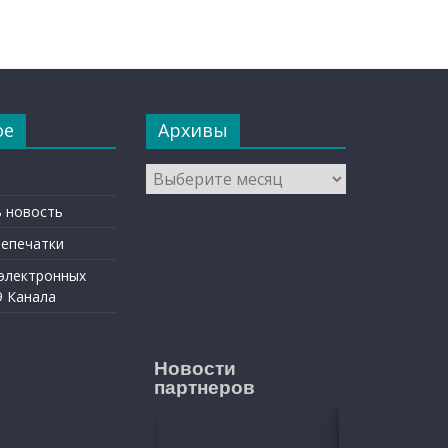
ое
Архивы
Архивы
 новость
репечатки
 электронных
9 Канала
Новости
партнеров