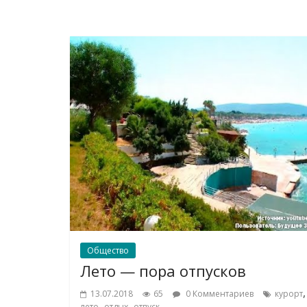
Общество
Лето — пора отпусков
,
13.07.2018
65
0 Комментариев
курорт
,
,
лето
отдых
отпуск