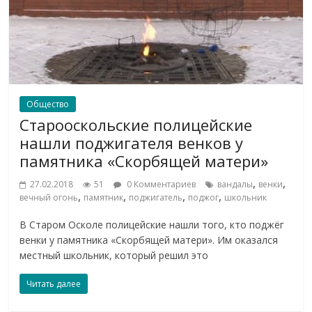
Общество
Старооскольские полицейские
нашли поджигателя венков у
памятника «Скорбящей матери»
,
,
27.02.2018
51
0 Комментариев
вандалы
венки
,
,
,
,
вечный огонь
памятник
поджигатель
поджог
школьник
В Старом Осколе полицейские нашли того, кто поджёг
венки у памятника «Скорбящей матери». Им оказался
местный школьник, который решил это
Читать далее