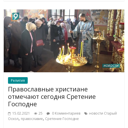
Религия
Православные христиане
отмечают сегодня Сретение
Господне
15.02.2021
25
0 Комментариев
новости Старый
,
,
Оскол
православие
Сретение Господне