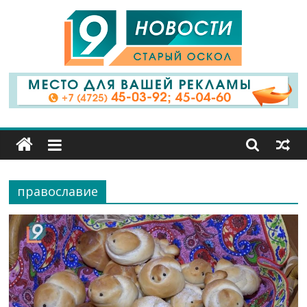
9
Канал
Старый
Оскол
православие