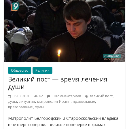
Общество
Религия
Великий пост — время лечения
души
,
06.03.2020
62
0 Комментариев
великий пост
,
,
,
,
душа
литургия
митрополит Иоанн
православие
,
православные
храм
Митрополит Белгородский и Старооскольский владыка
в четверг совершил великое повечерие в храмах