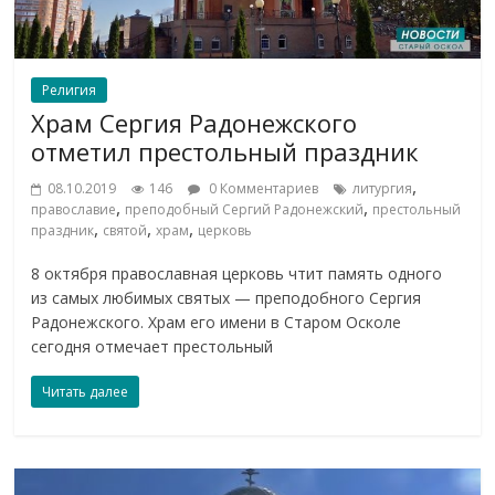
Религия
Храм Сергия Радонежского
отметил престольный праздник
,
08.10.2019
146
0 Комментариев
литургия
,
,
православие
преподобный Сергий Радонежский
престольный
,
,
,
праздник
святой
храм
церковь
8 октября православная церковь чтит память одного
из самых любимых святых — преподобного Сергия
Радонежского. Храм его имени в Старом Осколе
сегодня отмечает престольный
Читать далее