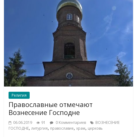
Религия
Православные отмечают
Вознесение Господне
06.06.2019
91
0 Комментариев
ВОЗНЕСЕНИЕ
,
,
,
,
ГОСПОДНЕ
литургия
православие
храм
церковь