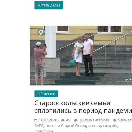
Читать далее
Общество
Старооскольские семьи
сплотились в период пандем
16.07.2020
45
0 Комментариев
9 Канал
,
,
,
,
ЗАГС
новости Старый Оскол
развод
свадьба
статистика