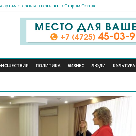
спорта и достижений: в Старом Осколе отметили День физкульт
я арт-мастерская открылась в Старом Осколе
к пострадали сегодня при новых ударах ВСУ по нашему региону
руб. похитили мошенники у жителей Белгородчины под предлогом
 принимают поздравления с профессиональным праздником
ОИСШЕСТВИЯ
ПОЛИТИКА
БИЗНЕС
ЛЮДИ
КУЛЬТУРА