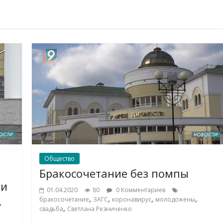
Общество
Бракосочетание без помпы
ии
01.04.2020
80
0 Комментариев
,
,
,
,
бракосочетание
ЗАГС
коронавирус
молодожены
,
,
свадьба
Светлана Резниченко