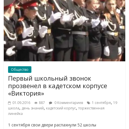
Общество
Первый школьный звонок
прозвенел в кадетском корпусе
«Виктория»
,
01.09.2016
887
0 Комментариев
1 сентября
19
,
,
,
школа
день знаний
кадетский корпус
торжественная
линейка
1 сентября свои двери распахнули 52 школы