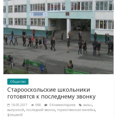
Общество
Старооскольские школьники
готовятся к последнему звонку
,
18.05.2017
998
0 Комментариев
вальс
,
,
,
выпускной
последний звонок
торжественная линейка
флешмоб