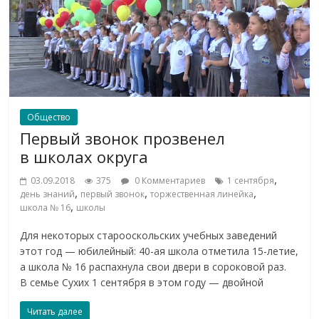
Общество
Первый звонок прозвенел
в школах округа
,
03.09.2018
375
0 Комментариев
1 сентября
,
,
,
день знаний
первый звонок
торжественная линейка
,
школа № 16
школы
Для некоторых старооскольских учебных заведений
этот год — юбилейный: 40-ая школа отметила 15-летие,
а школа № 16 распахнула свои двери в сороковой раз.
В семье Сухих 1 сентября в этом году — двойной
Читать далее