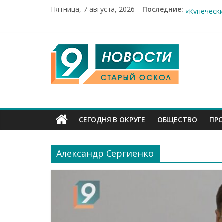
Пятница, 7 августа, 2026
Последние:
Рейд по м
«Купеческ
Два мирны
100%-я ра
9
Новое сер
Канал
Старый
СЕГОДНЯ В ОКРУГЕ
ОБЩЕСТВО
ПР
Оскол
Александр Сергиенко