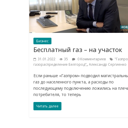
Бизнес
Бесплатный газ – на участок
31.01.2022
35
0 Комментариев
"Газпр
,
газораспределение Белгород"
Александр Сергиенко
Если раньше «Газпром» подводил магистральн
газ до населенного пункта, а расходы по
последующему подключению ложились на плеч
потребителя, то теперь
Читать далее