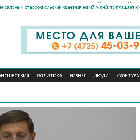
естам несанкционированной торговли: что и где можно продава
ие салоны»: старооскольский краеведческий музей приглашает о
х жителя Белгородской области пострадали сегодня во время а
скрываемость особо тяжких преступлений: в Старооскольском о
дце: старооскольский тренер Георгий Золотых нуждается в сро
ОИСШЕСТВИЯ
ПОЛИТИКА
БИЗНЕС
ЛЮДИ
КУЛЬТУРА