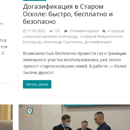
Догазификация в Старом
Осколе: быстро, бесплатно и
безопасно
ом
17.05.2022
150
0 Комментариев
«Газпром
,
газораспределение Белгород»
«Газпром Межрегионгаз
тся
,
,
Белгород»
Александр Сергиенко
догазификация
ются
. С
Возможностью бесплатно провести газ к границам
земельного участка воспользовались уже около
трехсот старооскольских семей. В работе — более
тысячи двухсот
Читать далее