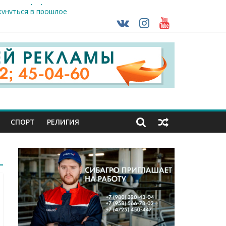
ть без штрафа?
кунуться в прошлое
так ВСУ
тделе СК подвели итоги первого полугодия
чной трансплантации
СПОРТ
РЕЛИГИЯ