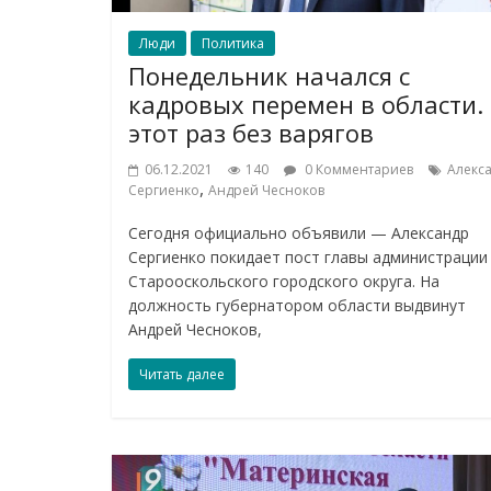
Люди
Политика
Понедельник начался с
кадровых перемен в области.
этот раз без варягов
06.12.2021
140
0 Комментариев
Алекс
,
Сергиенко
Андрей Чесноков
Сегодня официально объявили — Александр
Сергиенко покидает пост главы администрации
Старооскольского городского округа. На
должность губернатором области выдвинут
Андрей Чесноков,
Читать далее