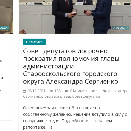
Политика
Совет депутатов досрочно
прекратил полномочия главы
ом
администрации
Старооскольского городского
ый
округа Александра Сергиенко
и
08.12.2021
188
0 Комментариев
Александр
,
,
Сергиенко
отставка главы
Совет депутатов
Основание: заявление об отставке по
собственному желанию. Решение вступило в силу с
сегодняшнего дня. Подробности — в нашем
репортаже. На