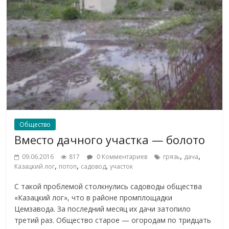
Общество
Вместо дачного участка — болото
,
,
09.06.2016
817
0 Комментариев
грязь
дача
,
,
,
Казацкий лог
потоп
садовод
участок
С такой проблемой столкнулись садоводы общества
«Казацкий лог», что в районе промплощадки
Цемзавода. За последний месяц их дачи затопило
третий раз. Общество старое — огородам по тридцать