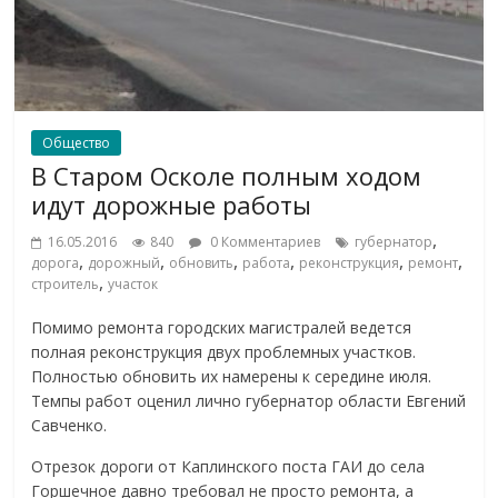
Общество
В Старом Осколе полным ходом
идут дорожные работы
,
16.05.2016
840
0 Комментариев
губернатор
,
,
,
,
,
,
дорога
дорожный
обновить
работа
реконструкция
ремонт
,
строитель
участок
Помимо ремонта городских магистралей ведется
полная реконструкция двух проблемных участков.
Полностью обновить их намерены к середине июля.
Темпы работ оценил лично губернатор области Евгений
Савченко.
Отрезок дороги от Каплинского поста ГАИ до села
Горшечное давно требовал не просто ремонта, а