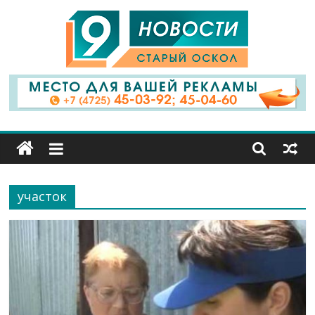
9
Канал
Старый
Оскол
участок