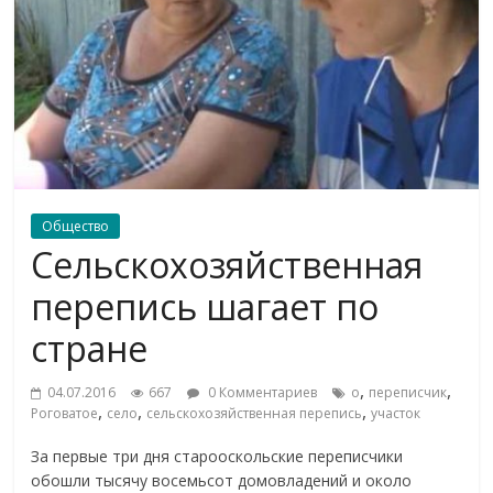
Общество
Сельскохозяйственная
перепись шагает по
стране
,
,
04.07.2016
667
0 Комментариев
о
переписчик
,
,
,
Роговатое
село
сельскохозяйственная перепись
участок
За первые три дня старооскольские переписчики
обошли тысячу восемьсот домовладений и около