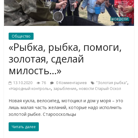
Общество
«Рыбка, рыбка, помоги,
золотая, сделай
милость…»
,
13.10.2020
76
0 Комментариев
"Золотая рыбка"
,
,
«Народный контроль»
зарыбление
новости Старый Оскол
Новая кукла, велосипед, мотоцикл и дом у моря – это
лишь малая часть желаний, которые надо исполнить
золотой рыбке. Cтарооскольцы
Читать далее