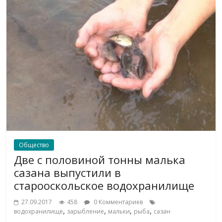
Общество
Две с половиной тонны малька
сазана выпустили в
старооскольское водохранилище
27.09.2017
458
0 Комментариев
,
,
,
,
водохранилище
зарыбление
мальки
рыба
сазан