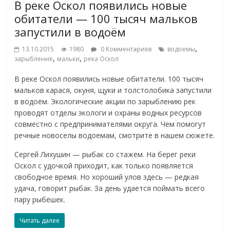
В реке Оскол появились новые
обитатели — 100 тысяч мальков
запустили в водоём
,
13.10.2015
1980
0 Комментариев
водоемы
,
,
зарыбление
мальки
река Оскол
В реке Оскол появились новые обитатели. 100 тысяч
мальков карася, окуня, щуки и толстолобика запустили
в водоём. Экологические акции по зарыблению рек
проводят отделы экологи и охраны водных ресурсов
совместно с предпринимателями округа. Чем помогут
речные новоселы водоемам, смотрите в нашем сюжете.
Сергей Лихушин — рыбак со стажем. На берег реки
Оскол с удочкой приходит, как только появляется
свободное время. Но хороший улов здесь — редкая
удача, говорит рыбак. За день удается поймать всего
пару рыбёшек.
Читать далее