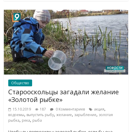
Общество
Старооскольцы загадали желание
«Золотой рыбке»
,
15.10.2019
187
0 Комментариев
акция
,
,
,
,
водоемы
выпустить рыбу
желание
зарыбление
золотая
,
,
рыбка
река
рыба
Чтобы вы попросили у золотой рыбки, если бы она