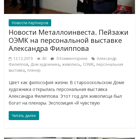
Новости партнеров
Новости Металлоинвеста. Пейзажи
ОЭМК на персональной выставке
Александра Филиппова
12.12.2019
40
0 Комментариев
Александр
,
,
,
,
Филиппов
Дом художника
живопись
ОЭМК
персональная
,
выставка
пленэр
Цвет как философия жизни. В старооскольском Доме
художника открылась персональная выставка
Александра Филиппова. Этот год для живописца был
богат на пленэры. Экспозиция «Я чувствую
Читать далее