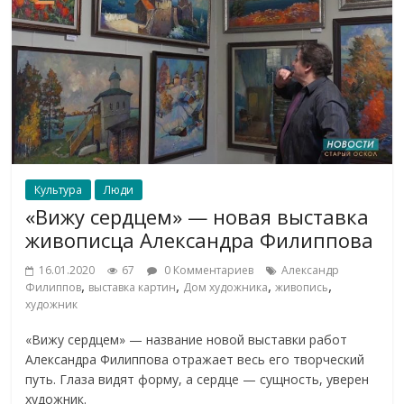
Культура
Люди
«Вижу сердцем» — новая выставка
живописца Александра Филиппова
16.01.2020
67
0 Комментариев
Александр
,
,
,
,
Филиппов
выставка картин
Дом художника
живопись
художник
«Вижу сердцем» — название новой выставки работ
Александра Филиппова отражает весь его творческий
путь. Глаза видят форму, а сердце — сущность, уверен
художник.