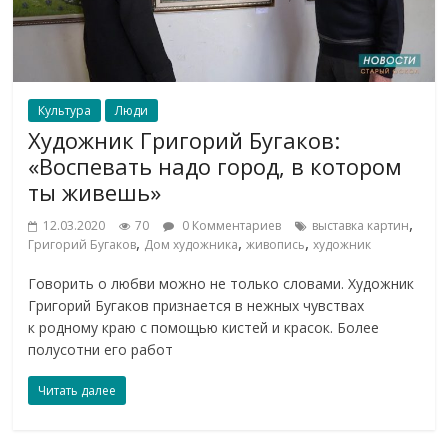
Культура
Люди
Художник Григорий Бугаков:
«Воспевать надо город, в котором
ты живешь»
,
12.03.2020
70
0 Комментариев
выставка картин
,
,
,
Григорий Бугаков
Дом художника
живопись
художник
Говорить о любви можно не только словами. Художник
Григорий Бугаков признается в нежных чувствах
к родному краю с помощью кистей и красок. Более
полусотни его работ
Читать далее