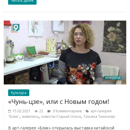
Читать далее
Культура
«Чунь-цзе», или с Новым годом!
15.02.2021
22
0 Комментариев
арт-галерея
,
,
,
"Блик"
живопись
новости Старый Оскол
Татьяна Тихонова
В арт-галерее «Блик» открылась выставка китайской