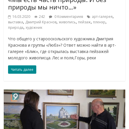
природы мы ничто…»
,
16.03.2020
242
0 Комментариев
арт-галерея
,
,
,
,
,
выставка
Дмитрий Краснов
живопись
пейзаж
пленэр
,
природа
художник
Что общего у старооскольского художника Дмитрия
Краснова и группы «Любэ»? Ответ можно найти в арт-
галерее «Блик», где открылась выставка пейзажей
молодого живописца. Лес и поля,Горы, реки
Читать далее