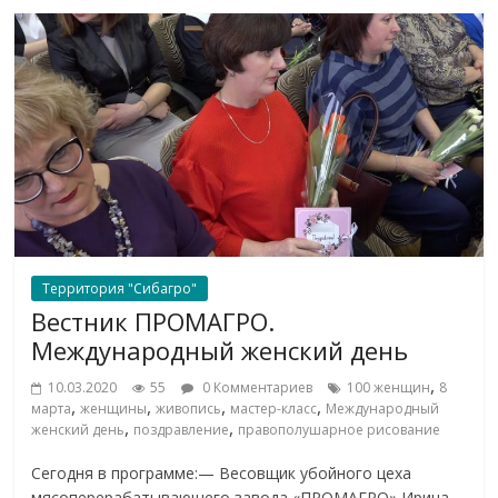
Территория "Сибагро"
Вестник ПРОМАГРО.
Международный женский день
,
10.03.2020
55
0 Комментариев
100 женщин
8
,
,
,
,
марта
женщины
живопись
мастер-класс
Международный
,
,
женский день
поздравление
правополушарное рисование
Сегодня в программе:— Весовщик убойного цеха
мясоперерабатывающего завода «ПРОМАГРО» Ирина