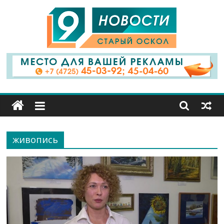
9
Канал
Старый
Оскол
живопись