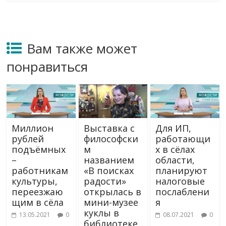
Вам также может
понравиться
Миллион
Выставка с
Для ИП,
рублей
философски
работающи
подъёмных
м
х в сёлах
–
названием
области,
работникам
«В поисках
планируют
культуры,
радости»
налоговые
переезжаю
открылась в
послаблени
щим в сёла
мини-музее
я
куклы в
13.05.2021
0
08.07.2021
0
библиотеке