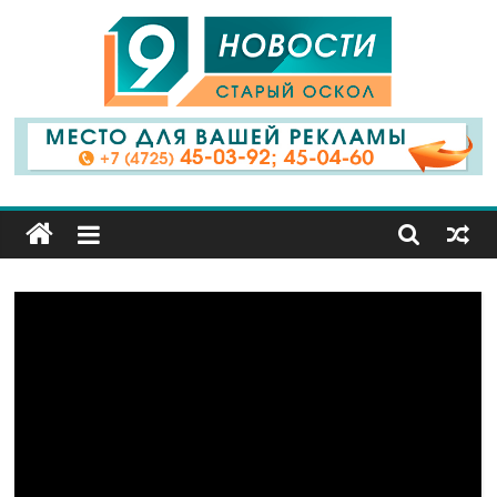
9
Канал
Старый
Оскол