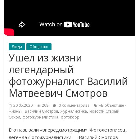
Люди
Общество
Ушел из жизни
легендарный
фотожурналист Василий
Матвеевич Смотров
20.05.2020
208
0 Комментариев
«В объективе -
,
,
,
жизнь»
Василий Смотров
журналистика
новости Старый
,
,
Оскол
фотожурналистика
фотокорр
Его называли «впередсмотрящим». Фотолетописец,
легенда фотожурналистики — Василий Смотров