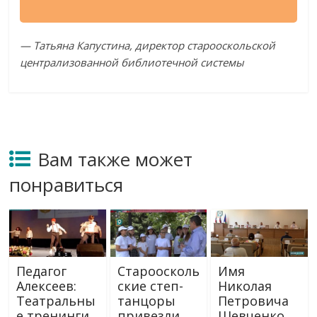
— Татьяна Капустина, директор старооскольской
централизованной библиотечной системы
Вам также может
понравиться
Педагог
Староосколь
Имя
Алексеев:
ские степ-
Николая
Театральны
танцоры
Петровича
е тренинги
привезли
Шевченко