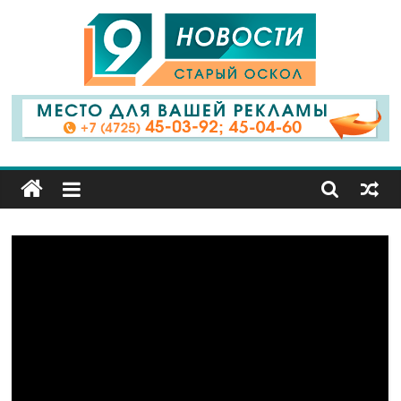
9
Канал
Старый
Оскол