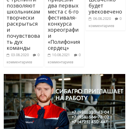
позволяют
два первых
будет
школьникам
места с 6-го
увековечено
творчески
фестиваля-
06.08.2020
0
раскрыться
конкурса
комментариев
и
хореографи
почувствова
и
ть дух
«Полифония
команды
сердец»
03.08.2020
0
10.08.2021
0
комментариев
комментариев