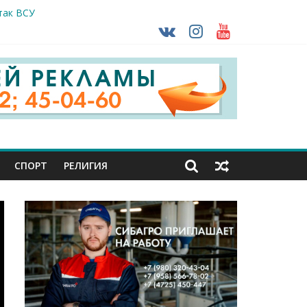
так ВСУ
тделе СК подвели итоги первого полугодия
чной трансплантации
ть без штрафа?
кунуться в прошлое
СПОРТ
РЕЛИГИЯ