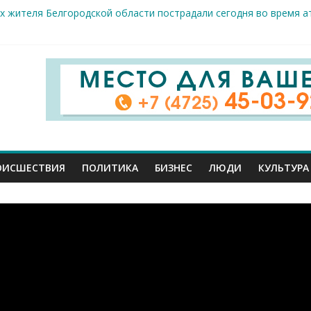
х жителя Белгородской области пострадали сегодня во время а
скрываемость особо тяжких преступлений: в Старооскольском о
дце: старооскольский тренер Георгий Золотых нуждается в сро
естам несанкционированной торговли: что и где можно продава
ие салоны»: старооскольский краеведческий музей приглашает о
ОИСШЕСТВИЯ
ПОЛИТИКА
БИЗНЕС
ЛЮДИ
КУЛЬТУРА