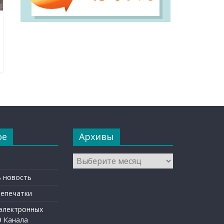
ое
Архивы
Архивы
 новость
репечатки
 электронных
9 Канала