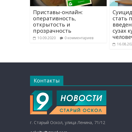
Приставы-онлайн:
Суицид
оперативность,
стать 
открытость и
введен
прозрачность
сузах 
челове
10.09.2020
0 комментариев
16.08.20
Контакты
г. Старый Оскол, улица Ленина, 71/12