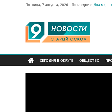
Пятница, 7 августа, 2026
Последние:
Два мирны
100%-я ра
Новое сер
Рейд по м
9
«Купеческ
Канал
Старый
СЕГОДНЯ В ОКРУГЕ
ОБЩЕСТВО
ПР
Оскол