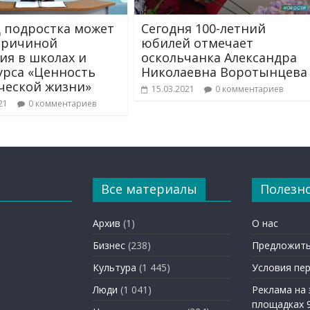
 подростка может
Сегодня 100-летний
причиной
юбилей отмечает
ия в школах и
оскольчанка Александра
курса «Ценность
Николаевна Воротынцева
ческой жизни»
15.03.2021
0 комментариев
21
0 комментариев
Все материалы
Полезн
Архив
(1)
О нас
Бизнес
(238)
Предложить
Культура
(1 445)
Условия пе
Люди
(1 041)
Реклама на
площадках 