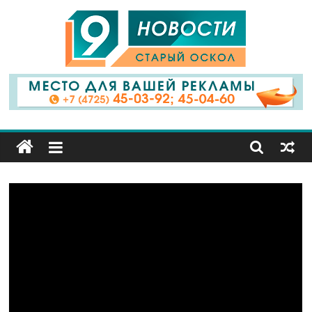
9
Канал
Старый
Оскол