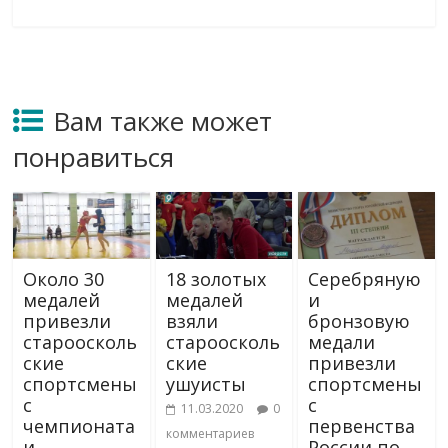
Вам также может
понравиться
Около 30
18 золотых
Серебряную
медалей
медалей
и
привезли
взяли
бронзовую
староосколь
староосколь
медали
ские
ские
привезли
спортсмены
ушуисты
спортсмены
с
с
11.03.2020
0
чемпионата
первенства
комментариев
и
России по