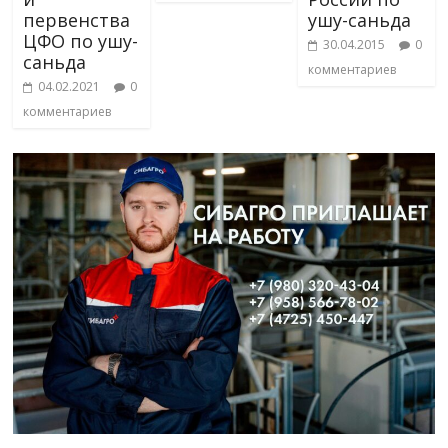
первенства
ушу-саньда
ЦФО по ушу-
30.04.2015
0
саньда
комментариев
04.02.2021
0
комментариев