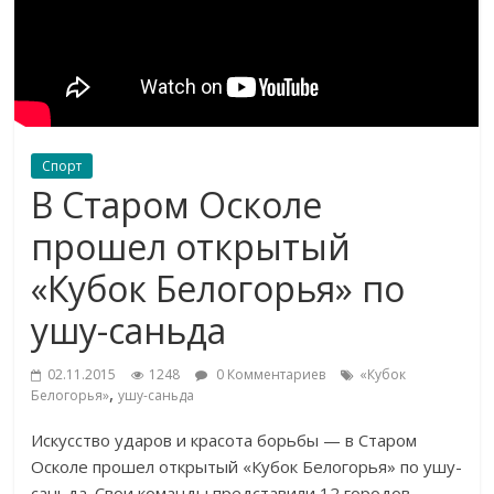
Спорт
В Старом Осколе
прошел открытый
«Кубок Белогорья» по
ушу-саньда
02.11.2015
1248
0 Комментариев
«Кубок
,
Белогорья»
ушу-саньда
Искусство ударов и красота борьбы — в Старом
Осколе прошел открытый «Кубок Белогорья» по ушу-
саньда. Свои команды представили 12 городов —