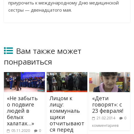
приурочить к международному Дню медицинской
сестры — двенадцатого мая.
Вам также может
понравиться
«Не забыть
Лицом к
«Дети
о подвиге
лицу:
говорят»: с
людей в
коммуналь
23 февраля!
белых
щики
21.02.2014
0
халатах…»
отчитывают
комментариев
ся перед
05.11.2020
0