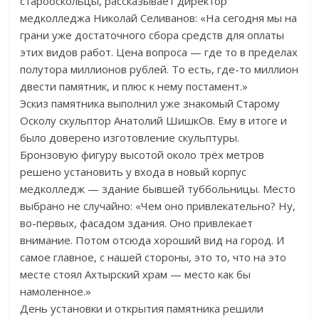
старооскольцы, рассказывает директор
медколледжа Николай Селиванов: «На сегодня мы на
грани уже достаточного сбора средств для оплаты
этих видов работ. Цена вопроса — где то в пределах
полутора миллионов рублей. То есть, где-то миллион
двести памятник, и плюс к нему постамент.»
Эскиз памятника выполнил уже знакомый Старому
Осколу скульптор Анатолий ШишкОв. Ему в итоге и
было доверено изготовление скульптуры.
Бронзовую фигуру высотой около трёх метров
решено установить у входа в новый корпус
медколледж — здание бывшей туббольницы. Место
выбрано не случайно: «Чем оно привлекательно? Ну,
во-первых, фасадом здания. Оно привлекает
внимание. Потом отсюда хороший вид на город. И
самое главное, с нашей стороны, это то, что на это
месте стоял Ахтырский храм — место как бы
намоленное.»
День установки и открытия памятника решили