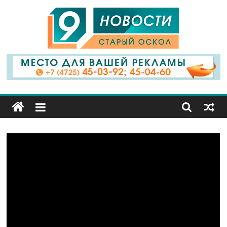
9
Канал
Старый
Оскол